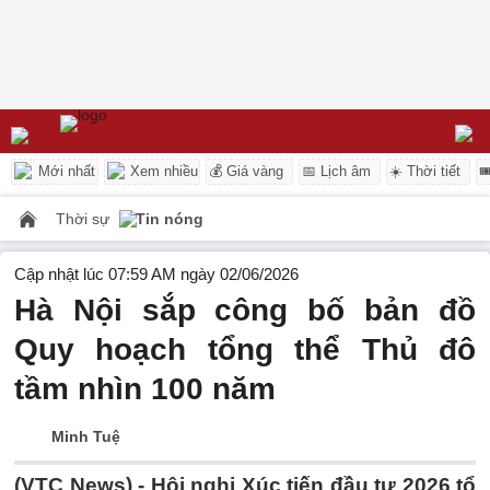
Mới nhất
Xem nhiều
💰 Giá vàng
📅 Lịch âm
☀️ Thời tiết

Thời sự
Tin nóng
Cập nhật lúc 07:59 AM ngày 02/06/2026
Hà Nội sắp công bố bản đồ
Quy hoạch tổng thể Thủ đô
tầm nhìn 100 năm
Minh Tuệ
(VTC News) -
Hội nghị Xúc tiến đầu tư 2026 tổ