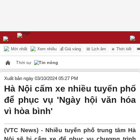
Mới nhất
Xem nhiều
💰 Giá vàng
📅 Lịch âm
☀️ Thời tiết

Thời sự
Tin nóng
Xuất bản ngày 03/10/2024 05:27 PM
Hà Nội cấm xe nhiều tuyến phố
để phục vụ 'Ngày hội văn hóa
vì hòa bình'
(VTC News) -
Nhiều tuyến phố trung tâm Hà
Nội sẽ bị cấm xe để phục vụ chương trình