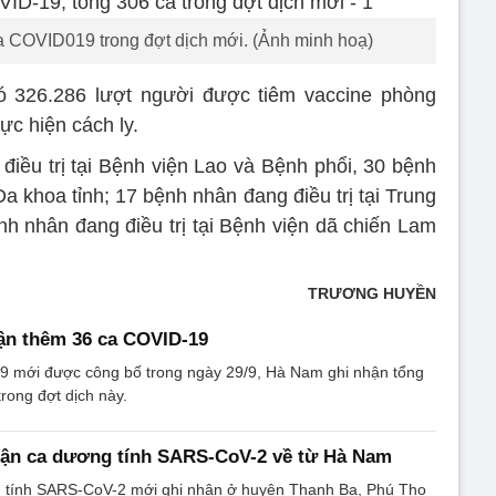
 COVID019 trong đợt dịch mới. (Ảnh minh hoạ)
 326.286 lượt người được tiêm vaccine phòng
c hiện cách ly.
ều trị tại Bệnh viện Lao và Bệnh phổi, 30 bệnh
Đa khoa tỉnh; 17 bệnh nhân đang điều trị tại Trung
h nhân đang điều trị tại Bệnh viện dã chiến Lam
TRƯƠNG HUYỀN
ận thêm 36 ca COVID-19
9 mới được công bố trong ngày 29/9, Hà Nam ghi nhận tổng
rong đợt dịch này.
hận ca dương tính SARS-CoV-2 về từ Hà Nam
 tính SARS-CoV-2 mới ghi nhận ở huyện Thanh Ba, Phú Thọ