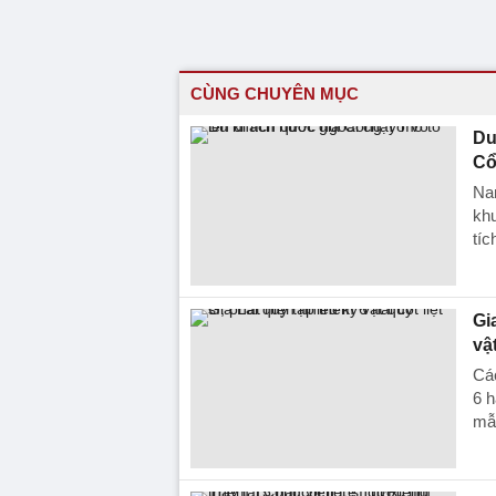
CÙNG CHUYÊN MỤC
Du
Cổ
Na
khu
tíc
Gi
vậ
Các
6 h
mẫ