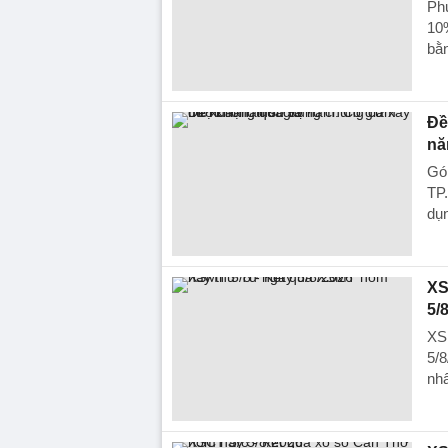
Ph
10%
bằn
Đề
nă
Góp
TP
dụn
XS
5/
XS
5/8
nhấ