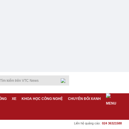
ỐNG
XE
KHOA HỌC CÔNG NGHỆ
CHUYỂN ĐỔI XANH
Liên hệ quảng cáo:
024 36321588