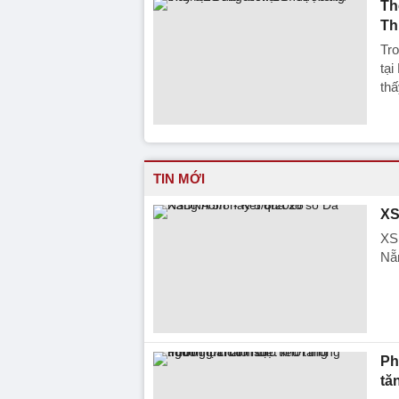
Th
Th
Tro
tại
thấ
TIN MỚI
XS
XS
Nẵn
Ph
tă