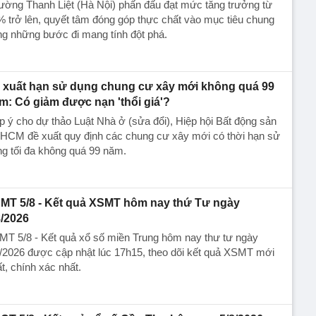
ường Thanh Liệt (Hà Nội) phấn đấu đạt mức tăng trưởng từ
 trở lên, quyết tâm đóng góp thực chất vào mục tiêu chung
g những bước đi mang tính đột phá.
 xuất hạn sử dụng chung cư xây mới không quá 99
m: Có giảm được nạn 'thổi giá'?
 ý cho dự thảo Luật Nhà ở (sửa đổi), Hiệp hội Bất động sản
.HCM đề xuất quy định các chung cư xây mới có thời hạn sử
g tối đa không quá 99 năm.
MT 5/8 - Kết quả XSMT hôm nay thứ Tư ngày
8/2026
MT 5/8 - Kết quả xổ số miền Trung hôm nay thư tư ngày
/2026 được cập nhật lúc 17h15, theo dõi kết quả XSMT mới
t, chính xác nhất.