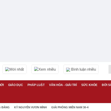
Mới nhất
Xem nhiều
Bình luận nhiều
IỚI
GIÁO DỤC
PHÁP LUẬT
VĂN HÓA - GIẢI TRÍ
SỨC KHỎE
ĐỜI S
G ĐẢNG
KỶ NGUYÊN VƯƠN MÌNH
GIẢI PHÓNG MIỀN NAM 30-4