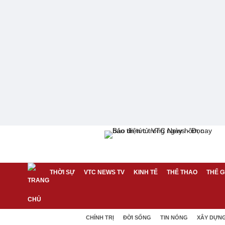
THỜI SỰ
VTC NEWS TV
KINH TẾ
THỂ THAO
THẾ G
CHÍNH TRỊ
ĐỜI SỐNG
TIN NÓNG
XÂY DỰN