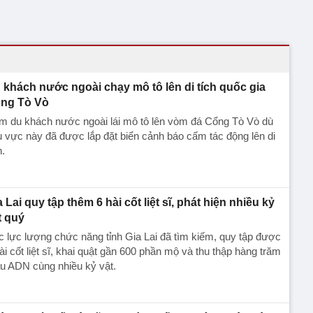
 khách nước ngoài chạy mô tô lên di tích quốc gia
ng Tò Vò
m du khách nước ngoài lái mô tô lên vòm đá Cổng Tò Vò dù
 vực này đã được lắp đặt biển cảnh báo cấm tác động lên di
h.
a Lai quy tập thêm 6 hài cốt liệt sĩ, phát hiện nhiều kỷ
t quý
 lực lượng chức năng tỉnh Gia Lai đã tìm kiếm, quy tập được
ài cốt liệt sĩ, khai quật gần 600 phần mộ và thu thập hàng trăm
u ADN cùng nhiều kỷ vật.