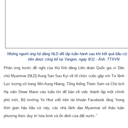
Những người ủng hộ đảng NLD đối lập tuần hành sau khi kết quả bầu cử
tiên được công bố tại Yangon, ngày 9/11 - Ảnh: TTXVN
Phản ứng trước đề nghị của thủ lĩnh đảng Liên đoàn Quốc gia vì Dân
chủ Myanmar (NLD) Aung San Suu Kyi về tổ chức cuộc gặp với Tư lệnh
Lực lượng vũ trang Min Aung Hlaing, Tổng thống Thein Sein và Chủ tịch
Hạ viện Shwe Mann vào tuần tới để bàn về việc thành lập một chính
phủ mới, Bộ trưởng Ye Htut viết trên tài khoản Facebook rằng “trong
thời gian hậu bầu cử này, các nhà lãnh đạo Myanmar sẽ thảo luận
phương thức duy trì hòa bình và ổn định của đất nước.”