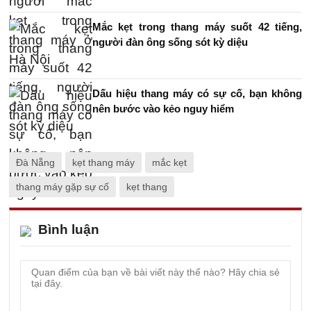
Mắc kẹt trong thang máy suốt 42 tiếng,
người đàn ông sống sót kỳ diệu
Dấu hiệu thang máy có sự cố, bạn không
nên bước vào kẻo nguy hiểm
Đà Nẵng
kẹt thang máy
mắc kẹt
thang máy gặp sự cố
kẹt thang
Bình luận