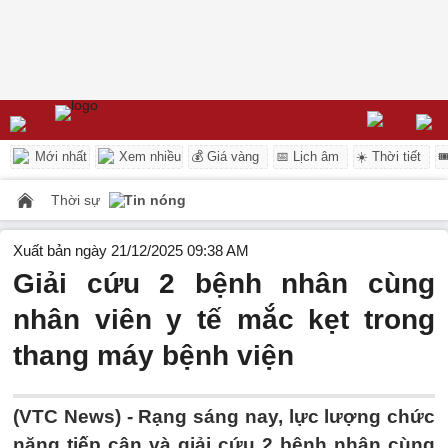
Mới nhất
Xem nhiều
💰 Giá vàng
📅 Lịch âm
☀️ Thời tiết

Thời sự
Tin nóng
Xuất bản ngày 21/12/2025 09:38 AM
Giải cứu 2 bệnh nhân cùng
nhân viên y tế mắc kẹt trong
thang máy bệnh viện
(VTC News) -
Rạng sáng nay, lực lượng chức
năng tiếp cận và giải cứu 2 bệnh nhân cùng