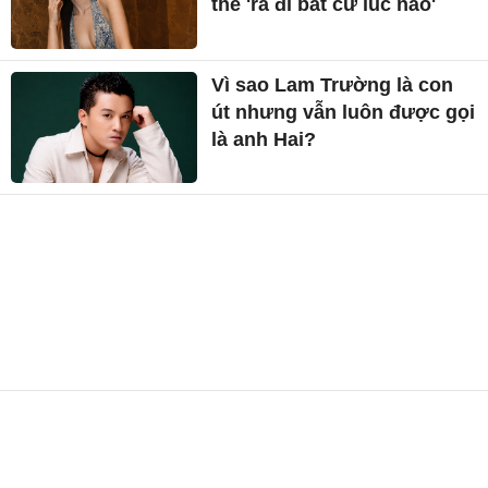
thể 'ra đi bất cứ lúc nào'
Vì sao Lam Trường là con
út nhưng vẫn luôn được gọi
là anh Hai?