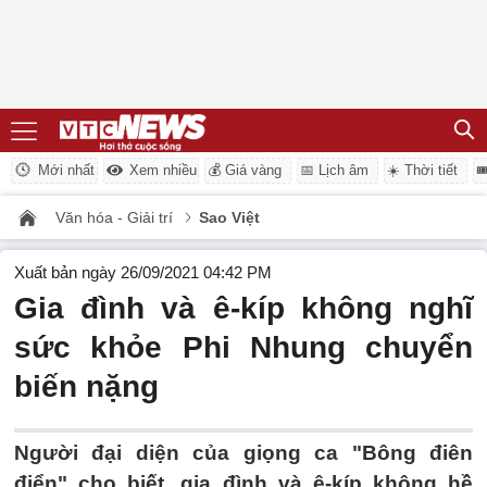
Mới nhất
Xem nhiều
💰 Giá vàng
📅 Lịch âm
☀️ Thời tiết

Văn hóa - Giải trí
Sao Việt
Xuất bản ngày 26/09/2021 04:42 PM
Gia đình và ê-kíp không nghĩ
sức khỏe Phi Nhung chuyển
biến nặng
Người đại diện của giọng ca "Bông điên
điển" cho biết, gia đình và ê-kíp không hề