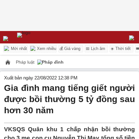
Mới nhất
Xem nhiều
💰 Giá vàng
📅 Lịch âm
☀️ Thời tiết

Pháp luật
Pháp đình
Xuất bản ngày 22/08/2022 12:38 PM
Gia đình mang tiếng giết người
được bồi thường 5 tỷ đồng sau
hơn 30 năm
VKSQS Quân khu 1 chấp nhận bồi thường
cho 3 mẹ con cụ Nguyễn Thị May tổng số tiền