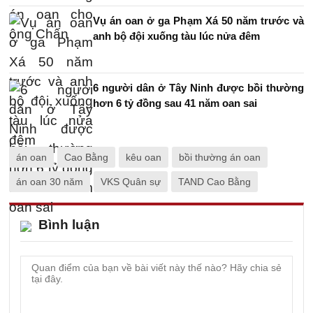
Vụ án oan ở ga Phạm Xá 50 năm trước và
anh bộ đội xuống tàu lúc nửa đêm
6 người dân ở Tây Ninh được bồi thường
hơn 6 tỷ đồng sau 41 năm oan sai
án oan
Cao Bằng
kêu oan
bồi thường án oan
án oan 30 năm
VKS Quân sự
TAND Cao Bằng
Bình luận