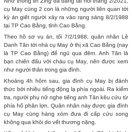
Như thông tin
Zing
đã đăng tải hồi tháng 2/2021,
cụ May cùng 2 con là những người liên quan tới
kỳ án giết người xảy ra vào rạng sáng 8/2/1988
tại TP Cao Bằng, tỉnh Cao Bằng.
Theo hồ sơ vụ án, tối 7/2/1988, quân nhân Lê
Danh Tân tới nhà cụ May ở thị xã Cao Bằng (nay
là TP Cao Bằng) để ngủ qua đêm. Anh Tân là
bạn chiến đấu với cháu cụ May, nên được xem
như người thân trong gia đình.
Khoảng 4h hôm sau, gia đình cụ May bị đánh
thức bởi nhiều tiếng động lạ phía ngoài. Ra kiểm
tra, người phụ nữ nghe tiếng anh Tân kêu cứu từ
phía hố phân lợn. Quân nhân này được gia đình
cụ May cùng hàng xóm đưa đi cấp cứu song
không qua khỏi do vết thương nặng.