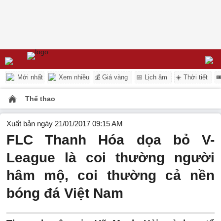
Mới nhất
Xem nhiều
💰 Giá vàng
📅 Lịch âm
☀️ Thời tiết

Thể thao
Xuất bản ngày 21/01/2017 09:15 AM
FLC Thanh Hóa dọa bỏ V-
League là coi thường người
hâm mộ, coi thường cả nền
bóng đá Việt Nam