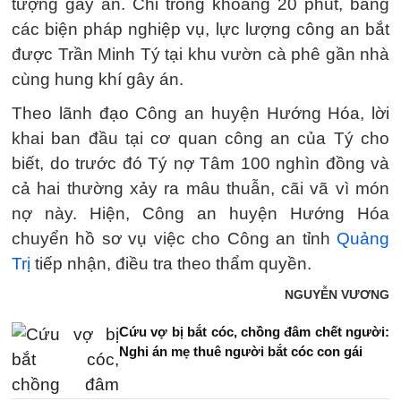
tượng gây án. Chỉ trong khoảng 20 phút, bằng
các biện pháp nghiệp vụ, lực lượng công an bắt
được Trần Minh Tý tại khu vườn cà phê gần nhà
cùng hung khí gây án.
Theo lãnh đạo Công an huyện Hướng Hóa, lời
khai ban đầu tại cơ quan công an của Tý cho
biết, do trước đó Tý nợ Tâm 100 nghìn đồng và
cả hai thường xảy ra mâu thuẫn, cãi vã vì món
nợ này. Hiện, Công an huyện Hướng Hóa
chuyển hồ sơ vụ việc cho Công an tỉnh
Quảng
Trị
tiếp nhận, điều tra theo thẩm quyền.
NGUYỄN VƯƠNG
Cứu vợ bị bắt cóc, chồng đâm chết người:
Nghi án mẹ thuê người bắt cóc con gái