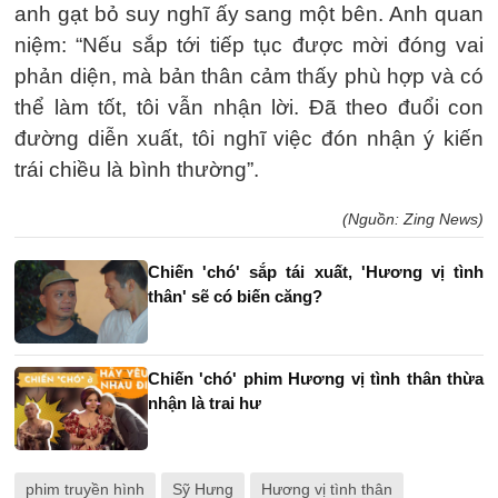
anh gạt bỏ suy nghĩ ấy sang một bên. Anh quan
niệm: “Nếu sắp tới tiếp tục được mời đóng vai
phản diện, mà bản thân cảm thấy phù hợp và có
thể làm tốt, tôi vẫn nhận lời. Đã theo đuổi con
đường diễn xuất, tôi nghĩ việc đón nhận ý kiến
trái chiều là bình thường”.
(Nguồn: Zing News)
Chiến 'chó' sắp tái xuất, 'Hương vị tình
thân' sẽ có biến căng?
Chiến 'chó' phim Hương vị tình thân thừa
nhận là trai hư
phim truyền hình
Sỹ Hưng
Hương vị tình thân