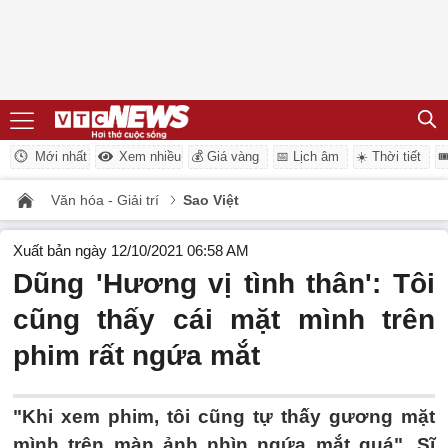
Mới nhất
Xem nhiều
💰 Giá vàng
📅 Lịch âm
☀️ Thời tiết

Văn hóa - Giải trí
Sao Việt
Xuất bản ngày 12/10/2021 06:58 AM
Dũng 'Hương vị tình thân': Tôi
cũng thấy cái mặt mình trên
phim rất ngứa mắt
"Khi xem phim, tôi cũng tự thấy gương mặt
mình trên màn ảnh nhìn ngứa mắt quá", Sĩ