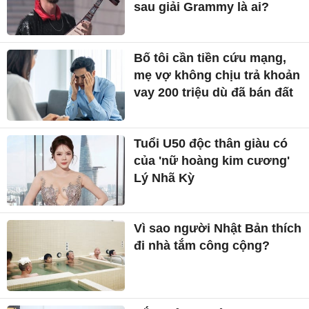
sau giải Grammy là ai?
Bố tôi cần tiền cứu mạng,
mẹ vợ không chịu trả khoản
vay 200 triệu dù đã bán đất
Tuổi U50 độc thân giàu có
của 'nữ hoàng kim cương'
Lý Nhã Kỳ
Vì sao người Nhật Bản thích
đi nhà tắm công cộng?