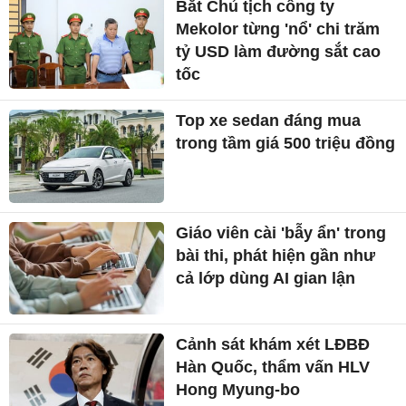
Bắt Chủ tịch công ty
Mekolor từng 'nổ' chi trăm
tỷ USD làm đường sắt cao
tốc
Top xe sedan đáng mua
trong tầm giá 500 triệu đồng
Giáo viên cài 'bẫy ẩn' trong
bài thi, phát hiện gần như
cả lớp dùng AI gian lận
Cảnh sát khám xét LĐBĐ
Hàn Quốc, thẩm vấn HLV
Hong Myung-bo