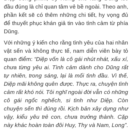
đầu đúng là chỉ quan tâm vẻ bề ngoài. Theo anh,
phần kết sẽ có thêm những chi tiết, hy vọng đủ
để thuyết phục khán giả tin vào tình cảm từ phía
Dũng.
Với những ý kiến cho rằng tình yêu của hai nhân
vật sến và không thực tế, nam diễn viên bày tỏ
quan điểm:
“Diệp vốn là cô gái nhút nhát, xấu xí,
chưa từng yêu ai. Tình cảm dành cho Dũng rất
tự nhiên, trong sáng, lại là mối tình đầu. Vì thế,
Diệp mãi không quên được. Thực ra, chuyện tình
cảm rất khó nói. Tôi nghĩ ngoài đời vẫn có những
cô gái ngốc nghếch, si tình như Diệp. Còn
chuyện sến thì đúng rồi. Kịch bản xây dựng như
vậy, kiểu yêu trẻ con, chưa trưởng thành. Cặp
này khác hoàn toàn đôi Huy, Thy và Nam, Long”
.