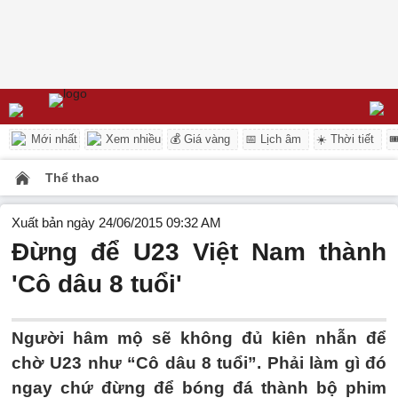
Mới nhất
Xem nhiều
💰 Giá vàng
📅 Lịch âm
☀️ Thời tiết

Thể thao
Xuất bản ngày 24/06/2015 09:32 AM
Đừng để U23 Việt Nam thành
'Cô dâu 8 tuổi'
Người hâm mộ sẽ không đủ kiên nhẫn để
chờ U23 như “Cô dâu 8 tuổi”. Phải làm gì đó
ngay chứ đừng để bóng đá thành bộ phim