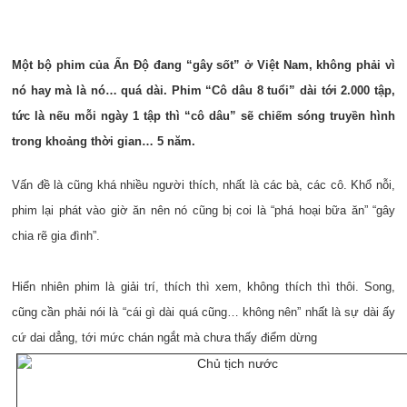
Một bộ phim của Ấn Độ đang “gây sốt” ở Việt Nam, không phải vì
nó hay mà là nó… quá dài. Phim “Cô dâu 8 tuổi” dài tới 2.000 tập,
tức là nếu mỗi ngày 1 tập thì “cô dâu” sẽ chiếm sóng truyền hình
trong khoảng thời gian… 5 năm.
Vấn đề là cũng khá nhiều người thích, nhất là các bà, các cô. Khổ nỗi,
phim lại phát vào giờ ăn nên nó cũng bị coi là “phá hoại bữa ăn” “gây
chia rẽ gia đình”.
Hiển nhiên phim là giải trí, thích thì xem, không thích thì thôi. Song,
cũng cần phải nói là “cái gì dài quá cũng… không nên” nhất là sự dài ấy
cứ dai dẳng, tới mức chán ngắt mà chưa thấy điểm dừng