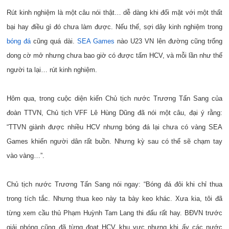
Rút kinh nghiệm là một câu nói thật… dễ dàng khi đối mặt với một thất
bại hay điều gì đó chưa làm được. Nếu thế, sợi dây kinh nghiệm trong
bóng đá
cũng quá dài.
SEA Games
nào U23 VN lên đường cũng trống
dong cờ mở nhưng chưa bao giờ có được tấm HCV, và mỗi lần như thế
người ta lại… rút kinh nghiệm.
Hôm qua, trong cuộc diện kiến Chủ tịch nước Trương Tấn Sang của
đoàn TTVN, Chủ tịch VFF Lê Hùng Dũng đã nói một câu, đại ý rằng:
“TTVN giành được nhiều HCV nhưng bóng đá lại chưa có vàng SEA
Games khiến người dân rất buồn. Nhưng kỳ sau có thể sẽ chạm tay
vào vàng…”.
Chủ tịch nước Trương Tấn Sang nói ngay: “Bóng đá đôi khi chỉ thua
trong tích tắc. Nhưng thua keo này ta bày keo khác. Xưa kia, tôi đã
từng xem cầu thủ Phạm Huỳnh Tam Lang thi đấu rất hay. BĐVN trước
giải phóng cũng đã từng đoạt HCV khu vực nhưng khi ấy các nước