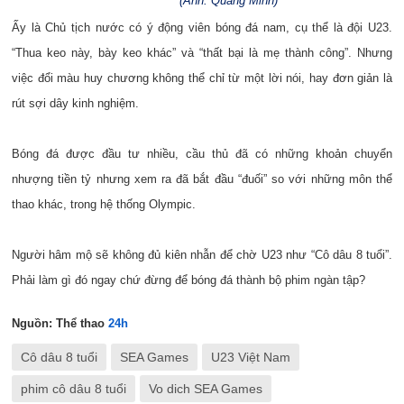
(Ảnh: Quang Minh)
Ấy là Chủ tịch nước có ý động viên bóng đá nam, cụ thể là đội U23.
“Thua keo này, bày keo khác” và “thất bại là mẹ thành công”. Nhưng
việc đổi màu huy chương không thể chỉ từ một lời nói, hay đơn giản là
rút sợi dây kinh nghiệm.
Bóng đá được đầu tư nhiều, cầu thủ đã có những khoản chuyển
nhượng tiền tỷ nhưng xem ra đã bắt đầu “đuối” so với những môn thể
thao khác, trong hệ thống Olympic.
Người hâm mộ sẽ không đủ kiên nhẫn để chờ U23 như “Cô dâu 8 tuổi”.
Phải làm gì đó ngay chứ đừng để bóng đá thành bộ phim ngàn tập?
Nguồn: Thể thao
24h
Cô dâu 8 tuổi
SEA Games
U23 Việt Nam
phim cô dâu 8 tuổi
Vo dich SEA Games