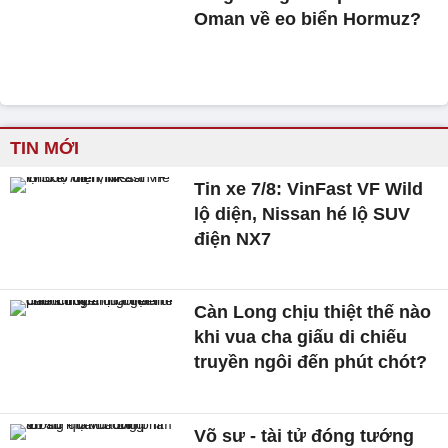
Oman về eo biển Hormuz?
TIN MỚI
Tin xe 7/8: VinFast VF Wild
lộ diện, Nissan hé lộ SUV
điện NX7
Càn Long chịu thiệt thế nào
khi vua cha giấu di chiếu
truyền ngôi đến phút chót?
Võ sư - tài tử đóng tướng