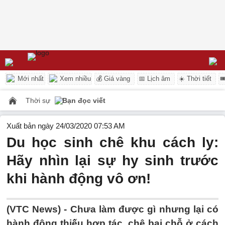
Mới nhất
Xem nhiều
💰 Giá vàng
📅 Lịch âm
☀️ Thời tiết

Thời sự
Bạn đọc viết
Xuất bản ngày 24/03/2020 07:53 AM
Du học sinh chê khu cách ly:
Hãy nhìn lại sự hy sinh trước
khi hành động vô ơn!
(VTC News) -
Chưa làm được gì nhưng lại có
hành động thiếu hợp tác, chê bai chỗ ở cách