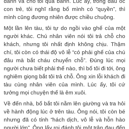
dành và cho tôi quà bánh. Lúc ấy, trong đầu óc
con trẻ, tôi nghĩ rằng bố mình có “quyền”, thì
mình cũng đương nhiên được chiều chuộng.
Một lần lên tàu, tôi tự do ngồi vào ghế của một
người khác. Chú nhân viên nói tôi trả chỗ cho
khách, nhưng tôi nhất định không chịu. Thậm
chí, tôi còn có thái độ vô lễ “có phải ghế của chú
đâu mà bắt cháu chuyển chỗ”. Đúng lúc mọi
người chưa biết phải thế nào, thì bố tôi đi tới, ông
nghiêm giọng bắt tôi trả chỗ. Ông xin lỗi khách đi
tàu cùng nhân viên của mình. Lúc ấy, tôi cứ
tưởng mọi chuyện thế là êm xuôi.
Về đến nhà, bố bắt tôi nằm lên giường và tra hỏi
về hành động lúc ở trên tàu. Ông nói, tôi còn bé
nhưng đã có tính “hách dịch, vô lễ và hỗn hào
người lớn”. Ông lấy roi đánh tôi một trận đau đến