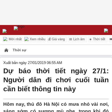
Mới nhất
Xem nhiều
💰 Giá vàng
📅 Lịch âm
☀️ Thời tiết

Thời sự
Xuất bản ngày 27/01/2019 06:55 AM
Dự báo thời tiết ngày 27/1:
Người dân đi chơi cuối tuần
cần biết thông tin này
Hôm nay, thủ đô Hà Nội có mưa nhỏ vài nơi,
sáng sớm có sương mù nhẹ, trong khi đó