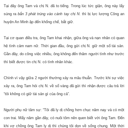
Tại đây ông Tam và chị N. đã to tiếng. Trong lúc tức giận, ông này lấy
súng ra
bắn 3 phát trúng vào cánh tay chị N
. thì bị lực lượng Công an
huyện An Minh ập đến khống chế, bắt giữ.
Tại cơ quan điều tra, ông Tam khai nhận, giữa ông và nạn nhân có quan
hệ tình cảm nam nữ. Thời gian đầu, ông gửi chị N. giữ một số tài sản.
Gần đây, do công việc nhiều, ông không đến thăm người tình như trước
thì biết được tin chị N. có tình nhân khác.
Chính vì vậy giữa 2 người thường xảy ra mâu thuẫn. Trước khi sự việc
xảy ra, ông Tam hỏi chị N. về số vàng đã gửi thì nhận được câu trả lời
“tôi không có giữ tài sản gì của ông cả”.
Người phụ nữ tâm sự: “Tôi đã ly dị chồng hơn chục năm nay và có một
con trai. Mấy năm gần đây, có nuôi tôm nên quen biết với ông Tam. Đến
khi vợ chồng ông Tam ly dị thì chúng tôi dọn về sống chung. Một thời