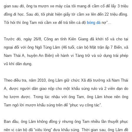
gian sau đó, ông ta mượn xe máy của tôi mang đi cầm cố để lấy 3 triệu
đồng đi học. Sau đó, tôi phát hiện giấy tờ cầm xe lên đến 22 triệu đồng.
Tôi hỏi thì ông Tam nói cầm xe để trả tiền cá độ
bóng đá
nợ”…
Trước đó, ngày 26/8, Công an tỉnh Kiên Giang đã khởi tố và cho tại
ngoại đối với ông Ngô Tùng Lâm (46 tuổi, cán bộ Mặt trận ấp 7 Biển, xã
Nam Thái A, huyện An Biên) về hành vi Tàng trữ và sử dụng trái phép
vũ khí dân dụng.
Theo điều tra, năm 2010, ông Lâm giữ chức Xã đội trưởng xã Nam Thái
A, được người dân giao nộp cho một khẩu súng rulo và 2 viên đạn do
họ lượm được. Trong lúc nhậu với ông Tam, ông Lâm khoe nên ông
Tam ngỏ lời mượn khẩu súng trên để “phục vụ công tác”.
Ban đầu, ông Lâm không đồng ý nhưng ông Tam nhiều lần thuyết phục
nên vị cán bộ đã “xiêu lòng” đưa khẩu súng. Thời gian sau, ông Lâm đề