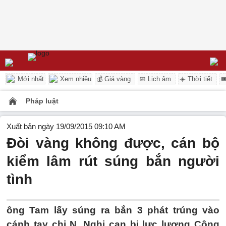
Mới nhất
Xem nhiều
💰 Giá vàng
📅 Lịch âm
☀️ Thời tiết

Pháp luật
Xuất bản ngày 19/09/2015 09:10 AM
Đòi vàng không được, cán bộ
kiểm lâm rút súng bắn người
tình
ông Tam lấy súng ra bắn 3 phát trúng vào
cánh tay chị N. Nghi can bị lực lượng Công