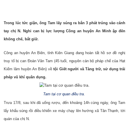
Trong lúc tức giận, ông Tam lấy súng ra bắn 3 phát trúng vào cánh
tay chị N. Nghi can bị lực lượng Công an huyện An Minh ập đến
khống chế, bắt giữ.
Công an huyện An Biên, tỉnh Kiên Giang đang hoàn tất hồ sơ đề nghị
truy tố bị can Đoàn Văn Tam (45 tuổi, nguyên cán bộ pháp chế của Hạt
Kiểm lâm huyện An Biên) về
tội Giết người và Tàng trữ, sử dụng trái
phép vũ khí quân dụng.
Tam tại cơ quan điều tra.
Trưa 17/8, sau khi đã uống rượu, đến khoảng 14h cùng ngày, ông Tam
lấy khẩu súng rồi điều khiển xe máy chạy lên hướng xã Tân Thạnh, tới
quán của chị N.