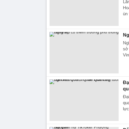
Lãn
Ho
ùn
Ng
Ng
sở
Vin
Đạ
qu
Đại
qu
lực