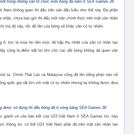
à một trong những sân tổ chức môn bóng đá nam ở SEA Games 28.
iệt Nam không quen thi đấu trên sân đấu kiểu như thế này. Đa phần
a nhận, chưa bao giờ thi đấu một trận chính thức trên mặt sân nhân
khi mà độ nảy, tốc độ lăn của bóng sẽ khác sân cỏ tự nhiên.
g 6, tức là mùa hè nên mức độ hấp thụ nhiệt của sân cỏ nhân tạo
Đây cũng là điểm bất lợi lớn cho các đội bóng không đá quen sân
khó ta. Chính Thái Lan và Malaysia cũng đã lên tiếng phàn nàn về
động quốc gia rất lớn với mặt cỏ tự nhiên nhưng lại không được đưa
ng được sử dụng thi đấu bóng đá ở vòng bảng SEA Games 28
iệc giành vé vào bán kết của U23 Việt Nam ở SEA Games tới, hào
ược thông tin, có thể U23 Việt Nam phải đá trên mặt sân nhân tạo