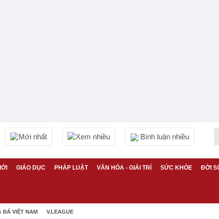
Mới nhất
Xem nhiều
Bình luận nhiều
IỚI
GIÁO DỤC
PHÁP LUẬT
VĂN HÓA - GIẢI TRÍ
SỨC KHỎE
ĐỜI S
 ĐÁ VIỆT NAM
V.LEAGUE