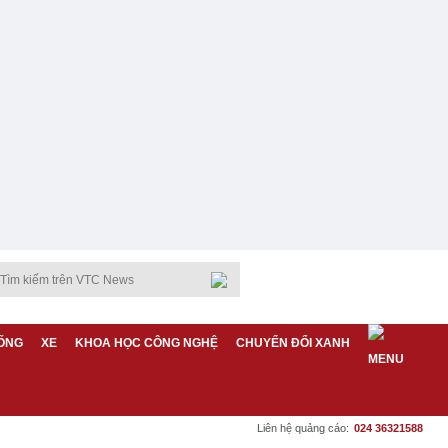
ỐNG
XE
KHOA HỌC CÔNG NGHỆ
CHUYỂN ĐỔI XANH
Liên hệ quảng cáo:
024 36321588