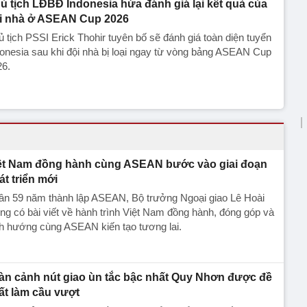
ủ tịch LĐBĐ Indonesia hứa đánh giá lại kết quả của
i nhà ở ASEAN Cup 2026
 tịch PSSI Erick Thohir tuyên bố sẽ đánh giá toàn diện tuyển
onesia sau khi đội nhà bị loại ngay từ vòng bảng ASEAN Cup
26.
ệt Nam đồng hành cùng ASEAN bước vào giai đoạn
át triển mới
ân 59 năm thành lập ASEAN, Bộ trưởng Ngoại giao Lê Hoài
ng có bài viết về hành trình Việt Nam đồng hành, đóng góp và
h hướng cùng ASEAN kiến tạo tương lai.
àn cảnh nút giao ùn tắc bậc nhất Quy Nhơn được đề
ất làm cầu vượt