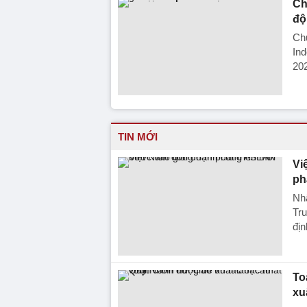
Ch
độ
Chủ
Ind
20
TIN MỚI
Vi
ph
Nh
Tru
địn
To
xu