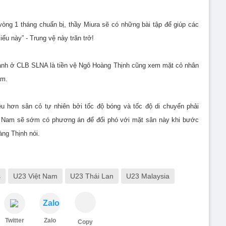
vòng 1 tháng chuẩn bị, thầy Miura sẽ có những bài tập để giúp các
ểu này” - Trung vệ này trăn trở!
 anh ở CLB SLNA là tiền vệ Ngô Hoàng Thịnh cũng xem mặt cỏ nhân
Nam.
u hơn sân cỏ tự nhiên bởi tốc độ bóng và tốc độ di chuyển phải
t Nam sẽ sớm có phương án để đối phó với mặt sân này khi bước
ng Thịnh nói.
s
U23 Việt Nam
U23 Thái Lan
U23 Malaysia
Zalo
Twitter
Zalo
Copy