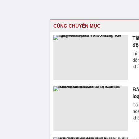
CÙNG CHUYÊN MỤC
Ti
độ
Tiề
độn
kh
Bá
lo
Tờ 
hòa
kh