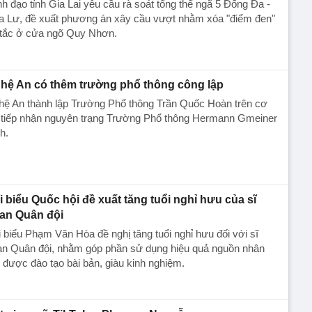
h đạo tỉnh Gia Lai yêu cầu rà soát tổng thể ngã 5 Đống Đa -
a Lư, đề xuất phương án xây cầu vượt nhằm xóa "điểm đen"
 tắc ở cửa ngõ Quy Nhơn.
hệ An có thêm trường phổ thông công lập
hệ An thành lập Trường Phổ thông Trần Quốc Hoàn trên cơ
 tiếp nhận nguyên trạng Trường Phổ thông Hermann Gmeiner
h.
i biểu Quốc hội đề xuất tăng tuổi nghỉ hưu của sĩ
an Quân đội
 biểu Phạm Văn Hòa đề nghị tăng tuổi nghỉ hưu đối với sĩ
an Quân đội, nhằm góp phần sử dụng hiệu quả nguồn nhân
 được đào tạo bài bản, giàu kinh nghiệm.