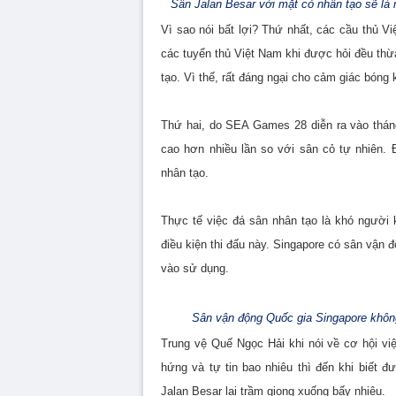
Sân Jalan Besar với mặt cỏ nhân tạo sẽ l
Vì sao nói bất lợi? Thứ nhất, các cầu thủ V
các tuyển thủ Việt Nam khi được hỏi đều thừ
tạo. Vì thế, rất đáng ngại cho cảm giác bóng 
Thứ hai, do SEA Games 28 diễn ra vào thán
cao hơn nhiều lần so với sân cỏ tự nhiên. 
nhân tạo.
Thực tế việc đá sân nhân tạo là khó người 
điều kiện thi đấu này. Singapore có sân vận 
vào sử dụng.
Sân vận động Quốc gia Singapore khô
Trung vệ Quế Ngọc Hải khi nói về cơ hội v
hứng và tự tin bao nhiêu thì đến khi biết đ
Jalan Besar lại trầm giọng xuống bấy nhiêu.