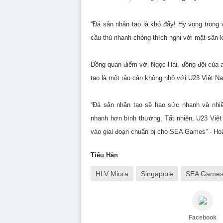
“Đá sân nhân tạo là khó đấy! Hy vọng trong 
cầu thủ nhanh chóng thích nghi với mặt sân ki
Đồng quan điểm với Ngọc Hải, đồng đội của
tạo là một rảo cản không nhỏ với U23 Việt 
“Đá sân nhân tạo sẽ hao sức nhanh và nhiề
nhanh hơn bình thường. Tất nhiên, U23 Việ
vào giai đoạn chuẩn bị cho SEA Games” - Hoà
Tiểu Hàn
HLV Miura
Singapore
SEA Game
Facebook