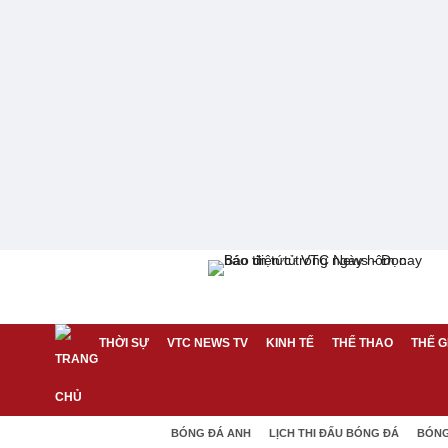
THỜI SỰ
VTC NEWS TV
KINH TẾ
THỂ THAO
THẾ G
BÓNG ĐÁ ANH
LỊCH THI ĐẤU BÓNG ĐÁ
BÓNG