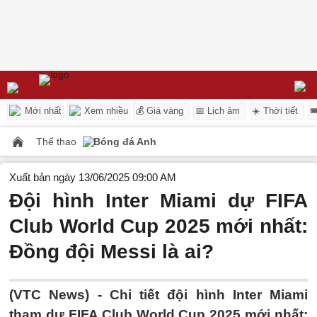
Mới nhất
Xem nhiều
💰 Giá vàng
📅 Lịch âm
☀️ Thời tiết

Thể thao
Bóng đá Anh
Xuất bản ngày 13/06/2025 09:00 AM
Đội hình Inter Miami dự FIFA
Club World Cup 2025 mới nhất:
Đồng đội Messi là ai?
(VTC News) -
Chi tiết đội hình Inter Miami
tham dự FIFA Club World Cup 2025 mới nhất: