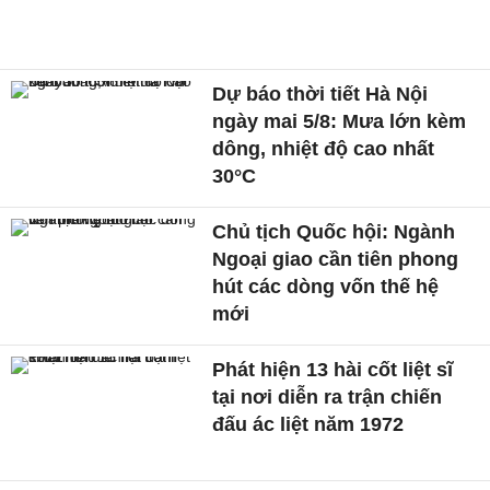
Dự báo thời tiết Hà Nội
ngày mai 5/8: Mưa lớn kèm
dông, nhiệt độ cao nhất
30°C
Chủ tịch Quốc hội: Ngành
Ngoại giao cần tiên phong
hút các dòng vốn thế hệ
mới
Phát hiện 13 hài cốt liệt sĩ
tại nơi diễn ra trận chiến
đấu ác liệt năm 1972