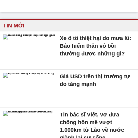
TIN MỚI
Xe ô tô thiệt hại do mưa lũ:
Bảo hiểm thân vỏ bồi
thường được những gì?
Giá USD trên thị trường tự
do tăng mạnh
Tin bác sĩ Việt, vợ đưa
chồng hôn mê vượt
1.000km từ Lào về nước
giành lại sự sống