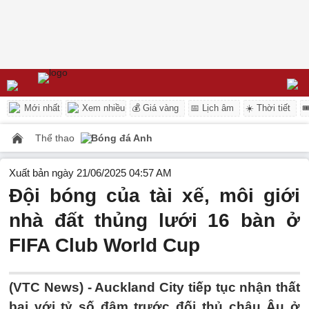
Mới nhất
Xem nhiều
💰 Giá vàng
📅 Lịch âm
☀️ Thời tiết

Thể thao
Bóng đá Anh
Xuất bản ngày 21/06/2025 04:57 AM
Đội bóng của tài xế, môi giới
nhà đất thủng lưới 16 bàn ở
FIFA Club World Cup
(VTC News) -
Auckland City tiếp tục nhận thất
bại với tỷ số đậm trước đối thủ châu Âu ở