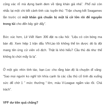
cũng vác rổ mà đựng banh đem về tặng khán giả nhà”.
Phố núi
còn
nhắc lại một chi tiết cảnh tỉnh các tuyển thủ: “Trận chung kết Seagames
lần trước có
một khán giả chuẩn bị một lá cờ lớn rồi để nguyên
trong túi
cho đến bây giờ đấy”.
Bức xúc hơn,
Lê Viết Nam 306
đặt ra câu hỏi: “Liệu có còn bóng ma
bán độ. Xem hiệp 1 trận đấu VN-Lào tôi không thể tin được đó là đội
mang tên ứng cử viên vô địch. Thật là khó hiểu? Cầu thủ đá như thế
không bị chửi mấy là lạ”.
Ở một góc nhìn tỉnh táo, bạn
Loc
cho rằng bán độ là chuyện dĩ vãng:
“Sao mọi người ko nghĩ tới khía cạnh là các cầu thủ cố tình đá xuống
sức để chờ 1 ” mức thưởng “ lớn, máu V-League ngấm vào rồi. Chả
trách”.
VFF dư tiền quá chăng?