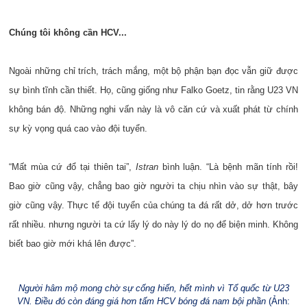
Chúng tôi không cần HCV...
Ngoài những chỉ trích, trách mắng, một bộ phận bạn đọc vẫn giữ được
sự bình tĩnh cần thiết. Họ, cũng giống như Falko Goetz, tin rằng U23 VN
không bán độ. Những nghi vấn này là vô căn cứ và xuất phát từ chính
sự kỳ vọng quá cao vào đội tuyển.
“Mất mùa cứ đổ tại thiên tai”,
Istran
bình luận. “Là bệnh mãn tính rồi!
Bao giờ cũng vậy, chẳng bao giờ người ta chịu nhìn vào sự thật, bây
giờ cũng vậy. Thực tế đội tuyển của chúng ta đá rất dở, dở hơn trước
rất nhiều. nhưng người ta cứ lấy lý do này lý do nọ để biện minh. Không
biết bao giờ mới khá lên được”.
Người hâm mộ mong chờ sự cống hiến, hết mình vì Tổ quốc từ U23
VN. Điều đó còn đáng giá hơn tấm HCV bóng đá nam bội phần
(Ảnh: