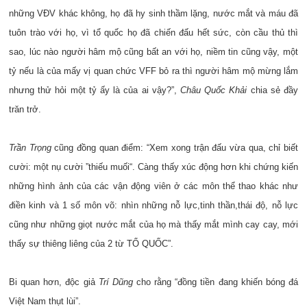
những VĐV khác không, họ đã hy sinh thầm lặng, nước mắt và máu đã
tuôn trào với họ, vì tổ quốc họ đã chiến đấu hết sức, còn cầu thủ thì
sao, lúc nào người hâm mộ cũng bất an với họ, niềm tin cũng vậy, một
tỷ nếu là của mấy vị quan chức VFF bỏ ra thì người hâm mộ mừng lắm
nhưng thử hỏi một tỷ ấy là của ai vậy?”,
Châu Quốc Khải
chia sẻ đầy
trăn trở.
Trần Trọng
cũng đồng quan điểm: “Xem xong trận đấu vừa qua, chỉ biết
cười: một nụ cười ”thiếu muối“. Càng thấy xúc động hơn khi chứng kiến
những hình ảnh của các vận động viên ở các môn thể thao khác như
điền kinh và 1 số môn võ: nhìn những nỗ lực,tinh thần,thái độ, nỗ lực
cũng như những giọt nước mắt của họ mà thấy mắt mình cay cay, mới
thấy sự thiêng liêng của 2 từ TỔ QUỐC”.
Bi quan hơn, độc giả
Trí Dũng
cho rằng “đồng tiền đang khiến bóng đá
Việt Nam thụt lùi”.