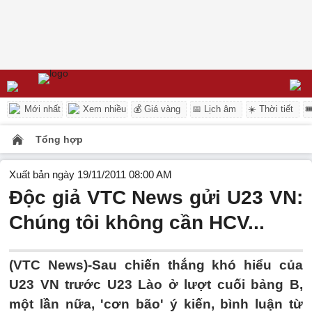
Mới nhất
Xem nhiều
💰 Giá vàng
📅 Lịch âm
☀️ Thời tiết

Tổng hợp
Xuất bản ngày 19/11/2011 08:00 AM
Độc giả VTC News gửi U23 VN:
Chúng tôi không cần HCV...
(VTC News)-Sau chiến thắng khó hiểu của
U23 VN trước U23 Lào ở lượt cuối bảng B,
một lần nữa, 'cơn bão' ý kiến, bình luận từ