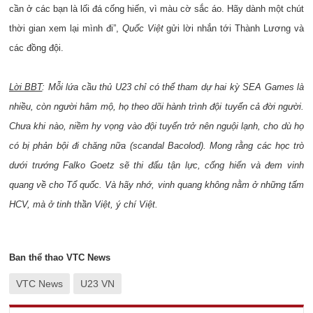
cần ở các bạn là lối đá cống hiến, vì màu cờ sắc áo. Hãy dành một chút
thời gian xem lại mình đi”,
Quốc Việt
gửi lời nhắn tới Thành Lương và
các đồng đội.
Lời BBT
: Mỗi lứa cầu thủ U23 chỉ có thể tham dự hai kỳ SEA Games là
nhiều, còn người hâm mộ, họ theo dõi hành trình đội tuyển cả đời người.
Chưa khi nào, niềm hy vọng vào đội tuyển trở nên nguội lạnh, cho dù họ
có bị phản bội đi chăng nữa (scandal Bacolod). Mong rằng các học trò
dưới trướng Falko Goetz sẽ thi đấu tận lực, cống hiến và đem vinh
quang về cho Tổ quốc. Và hãy nhớ, vinh quang không nằm ở những tấm
HCV, mà ở tinh thần Việt, ý chí Việt.
Ban thể thao VTC News
VTC News
U23 VN