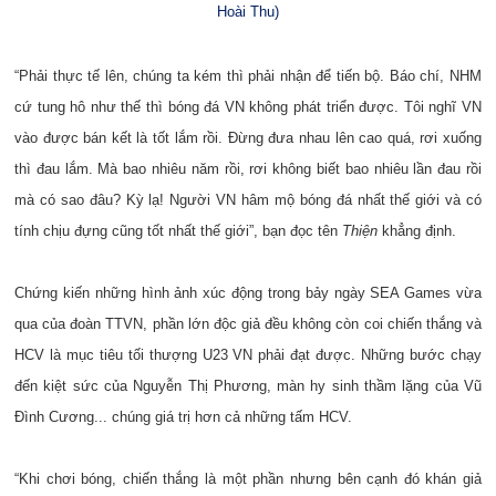
Hoài Thu)
“Phải thực tế lên, chúng ta kém thì phải nhận để tiến bộ. Báo chí, NHM
cứ tung hô như thế thì bóng đá VN không phát triển được. Tôi nghĩ VN
vào được bán kết là tốt lắm rồi. Đừng đưa nhau lên cao quá, rơi xuống
thì đau lắm. Mà bao nhiêu năm rồi, rơi không biết bao nhiêu lần đau rồi
mà có sao đâu? Kỳ lạ! Người VN hâm mộ bóng đá nhất thế giới và có
tính chịu đựng cũng tốt nhất thế giới”, bạn đọc tên
Thiện
khẳng định.
Chứng kiến những hình ảnh xúc động trong bảy ngày SEA Games vừa
qua của đoàn TTVN, phần lớn độc giả đều không còn coi chiến thắng và
HCV là mục tiêu tối thượng U23 VN phải đạt được. Những bước chạy
đến kiệt sức của Nguyễn Thị Phương, màn hy sinh thầm lặng của Vũ
Đình Cương... chúng giá trị hơn cả những tấm HCV.
“Khi chơi bóng, chiến thắng là một phần nhưng bên cạnh đó khán giả