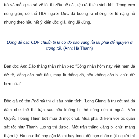
trò và mắng sa sả về lối thi đấu uể oải, rệu rã thiếu sinh khí.
Trong cơn
nóng giận, có thể HLV người Đức đã buông ra những lời lẽ nặng nề
nhưng theo hầu hết ý kiến độc giả, ông đã đúng.
Đừng để các CĐV chuẩn bị lá cờ đỏ sao vàng rồi lại phải để nguyên ở
trong túi
. (Ảnh: Hà Thành)
Bạn đọc
Anh Đào
thẳng thắn nhận xét: “Công nhận hôm nay việt nam đá
dở tệ, đẳng cấp mất tiêu, may là thắng đó, nếu không còn bị chửi dữ
hơn nữa”.
Độc giả có tên
Phố núi
thì đi sâu phân tích: “Long Giang là trụ cột mà đá
đấm như thế thì trận sau nếu không bị thẻ cũng nên ở ngoài. Văn
Quyết, Hoàng Thiên bớt múa đi một chút. Múa phải đi kèm với óc quan
sát tốt như Thành Luơng thì được. Một trận thắng đáng bị chửi mắng
thậm tệ. Đá như thế này gặp Malai hay Indo, đội bạn chấp một người thì