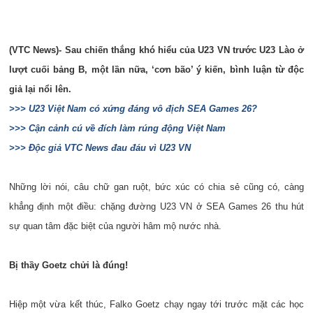
(VTC News)- Sau chiến thắng khó hiểu của U23 VN trước U23 Lào ở
lượt cuối bảng B, một lần nữa, ‘cơn bão’ ý kiến, bình luận từ độc
giả lại nổi lên.
>>> U23 Việt Nam có xứng đáng vô địch SEA Games 26?
>>> Cận cảnh cú về đích làm rúng động Việt Nam
>>> Độc giả VTC News đau đáu vì U23 VN
Những lời nói, câu chữ gan ruột, bức xúc có chia sẻ cũng có, càng
khẳng định một điều: chặng đường U23 VN ở SEA Games 26 thu hút
sự quan tâm đặc biệt của người hâm mộ nước nhà.
Bị thầy Goetz chửi là đúng!
Hiệp một vừa kết thúc, Falko Goetz chạy ngay tới trước mặt các học