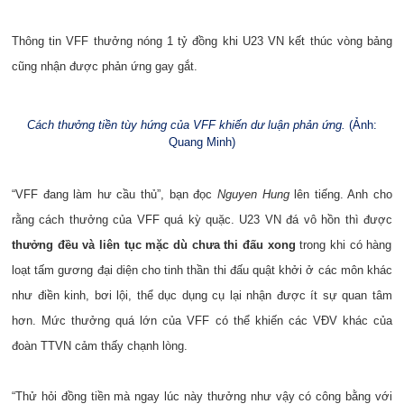
Thông tin VFF thưởng nóng 1 tỷ đồng khi U23 VN kết thúc vòng bảng
cũng nhận được phản ứng gay gắt.
Cách thưởng tiền tùy hứng của VFF khiến dư luận phản ứng.
(Ảnh:
Quang Minh)
“VFF đang làm hư cầu thủ”, bạn đọc
Nguyen Hung
lên tiếng. Anh cho
rằng cách thưởng của VFF quá kỳ quặc. U23 VN đá vô hồn thì được
thưởng đều và liên tục mặc dù chưa thi đấu xong
trong khi có hàng
loạt tấm gương đại diện cho tinh thần thi đấu quật khởi ở các môn khác
như điền kinh, bơi lội, thể dục dụng cụ lại nhận được ít sự quan tâm
hơn. Mức thưởng quá lớn của VFF có thể khiến các VĐV khác của
đoàn TTVN cảm thấy chạnh lòng.
“Thử hỏi đồng tiền mà ngay lúc này thưởng như vậy có công bằng với