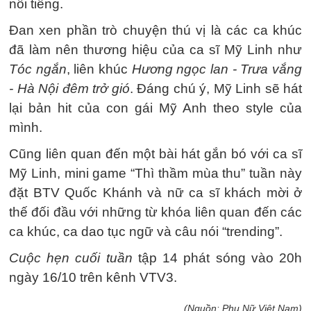
nổi tiếng.
Đan xen phần trò chuyện thú vị là các ca khúc
đã làm nên thương hiệu của ca sĩ Mỹ Linh như
Tóc ngắn
, liên khúc
Hương ngọc lan - Trưa vắng
- Hà Nội đêm trở gió
. Đáng chú ý, Mỹ Linh sẽ hát
lại bản hit của con gái Mỹ Anh theo style của
mình.
Cũng liên quan đến một bài hát gắn bó với ca sĩ
Mỹ Linh, mini game “Thì thầm mùa thu” tuần này
đặt BTV Quốc Khánh và nữ ca sĩ khách mời ở
thế đối đầu với những từ khóa liên quan đến các
ca khúc, ca dao tục ngữ và câu nói “trending”.
Cuộc hẹn cuối tuần
tập 14 phát sóng vào 20h
ngày 16/10 trên kênh VTV3.
(Nguồn: Phụ Nữ Việt Nam)