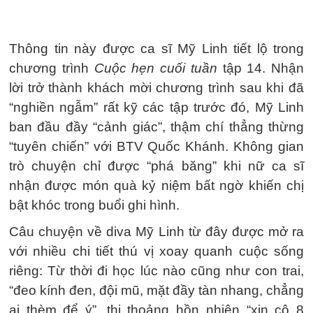
Thông tin này được ca sĩ Mỹ Linh tiết lộ trong
chương trình
Cuộc hẹn cuối tuần
tập 14. Nhận
lời trở thành khách mời chương trình sau khi đã
“nghiền ngẫm” rất kỹ các tập trước đó, Mỹ Linh
ban đầu đầy “cảnh giác”, thậm chí thẳng thừng
“tuyên chiến” với BTV Quốc Khánh. Không gian
trò chuyện chỉ được “phá băng” khi nữ ca sĩ
nhận được món quà kỷ niệm bất ngờ khiến chị
bật khóc trong buổi ghi hình.
Câu chuyện về diva Mỹ Linh từ đây được mở ra
với nhiều chi tiết thú vị xoay quanh cuộc sống
riêng: Từ thời đi học lúc nào cũng như con trai,
“đeo kính đen, đội mũ, mặt đầy tàn nhang, chẳng
ai thèm để ý”, thi thoảng hồn nhiên “xin cô 8