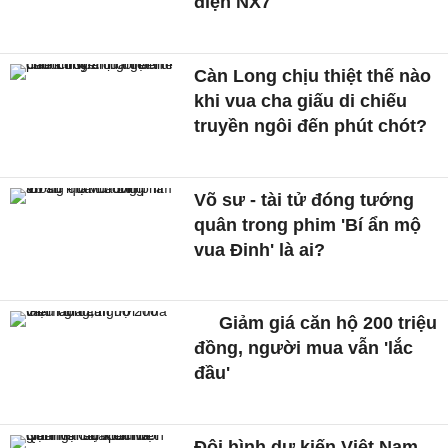
điện NX7
Càn Long chịu thiệt thế nào
khi vua cha giấu di chiếu
truyền ngôi đến phút chót?
Võ sư - tài tử đóng tướng
quân trong phim 'Bí ẩn mộ
vua Đinh' là ai?
Giảm giá căn hộ 200 triệu
đồng, người mua vẫn 'lắc
đầu'
Đội hình dự kiến Việt Nam