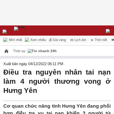
Mới nhất
Xem nhiều
💰 Giá vàng
📅 Lịch âm
☀️ Thời tiết

Thời sự
Tin nhanh 24h
Xuất bản ngày 04/12/2022 06:11 PM
Điều tra nguyên nhân tai nạn
làm 4 người thương vong ở
Hưng Yên
Cơ quan chức năng tỉnh Hưng Yên đang phối
hợp điều tra vụ tai nạn khiến 3 người tử