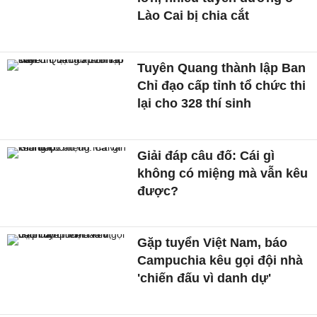
Lào Cai bị chia cắt
Tuyên Quang thành lập Ban
Chỉ đạo cấp tỉnh tổ chức thi
lại cho 328 thí sinh
Giải đáp câu đố: Cái gì
không có miệng mà vẫn kêu
được?
Gặp tuyển Việt Nam, báo
Campuchia kêu gọi đội nhà
'chiến đấu vì danh dự'