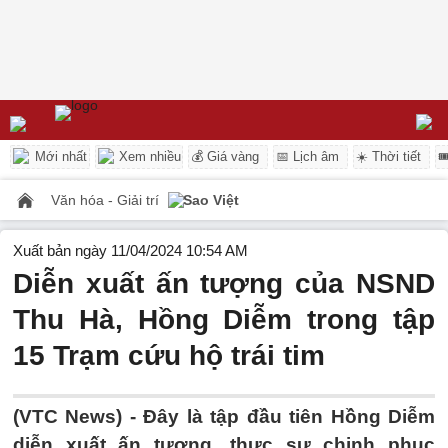
Mới nhất
Xem nhiều
💰 Giá vàng
📅 Lịch âm
☀️ Thời tiết

Văn hóa - Giải trí
Sao Việt
Xuất bản ngày 11/04/2024 10:54 AM
Diễn xuất ấn tượng của NSND
Thu Hà, Hồng Diễm trong tập
15 Trạm cứu hộ trái tim
(VTC News) -
Đây là tập đầu tiên Hồng Diễm
diễn xuất ấn tượng, thực sự chinh phục