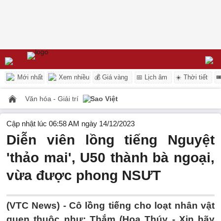
Mới nhất
Xem nhiều
💰 Giá vàng
📅 Lịch âm
☀️ Thời tiết

Văn hóa - Giải trí
Sao Việt
Cập nhật lúc 06:58 AM ngày 14/12/2023
Diễn viên lồng tiếng Nguyệt
'thảo mai', U50 thành bà ngoại,
vừa được phong NSƯT
(VTC News) -
Cô lồng tiếng cho loạt nhân vật
quen thuộc như: Thắm (Hoa Thúy - Xin hãy