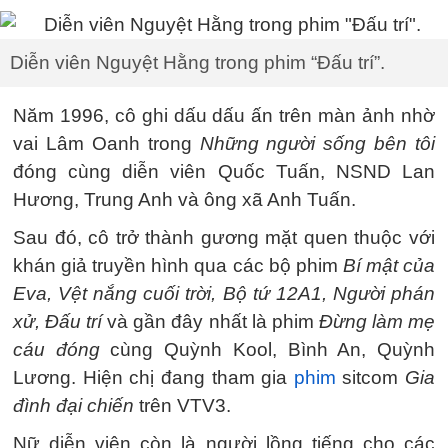
Diễn viên Nguyệt Hằng trong phim “Đấu trí”.
Năm 1996, cô ghi dấu dấu ấn trên màn ảnh nhờ
vai Lâm Oanh trong
Những người sống bên tôi
đóng cùng diễn viên Quốc Tuấn, NSND Lan
Hương, Trung Anh và ông xã Anh Tuấn.
Sau đó, cô trở thành gương mặt quen thuộc với
khán giả truyền hình qua các bộ phim
Bí mật của
Eva, Vệt nắng cuối trời, Bộ tứ 12A1, Người phán
xử, Đấu trí
và gần đây nhất là phim
Đừng làm mẹ
cáu đóng
cùng Quỳnh Kool, Bình An, Quỳnh
Lương. Hiện chị đang tham gia
phim
sitcom
Gia
đình đại chiến
trên VTV3.
Nữ diễn viên còn là người lồng tiếng cho các