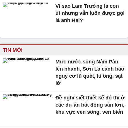
Vì sao Lam Trường là con
út nhưng vẫn luôn được gọi
là anh Hai?
TIN MỚI
Mực nước sông Nậm Pàn
lên nhanh, Sơn La cảnh báo
nguy cơ lũ quét, lũ ống, sạt
lở
Đề nghị siết thiết kế đô thị ở
các dự án bất động sản lớn,
khu vực ven sông, ven biển