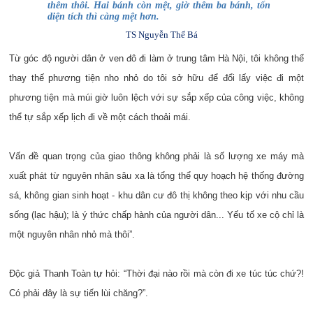
thêm thôi. Hai bánh còn mệt, giờ thêm ba bánh, tốn
diện tích thì càng mệt hơn.
TS Nguyễn Thế Bá
Từ góc độ người dân ở ven đô đi làm ở trung tâm Hà Nội, tôi không thể
thay thế phương tiện nho nhỏ do tôi sở hữu để đổi lấy việc đi một
phương tiện mà múi giờ luôn lệch với sự sắp xếp của công việc, không
thể tự sắp xếp lịch đi về một cách thoải mái.
Vấn đề quan trọng của giao thông không phải là số lượng xe máy mà
xuất phát từ nguyên nhân sâu xa là tổng thể quy hoạch hệ thống đường
sá, không gian sinh hoạt - khu dân cư đô thị không theo kịp với nhu cầu
sống (lạc hậu); là ý thức chấp hành của người dân... Yếu tố xe cộ chỉ là
một nguyên nhân nhỏ mà thôi”.
Độc giả Thanh Toàn tự hỏi: “Thời đại nào rồi mà còn đi xe túc túc chứ?!
Có phải đây là sự tiến lùi chăng?”.