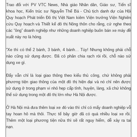
Trao đổi với PV VTC News, Nhà giáo Nhân dân, Giáo sư, Tiến sĩ
khoa học, Kiến trúc sư Nguyễn Thế Bá - Chủ tịch danh dự của Hội
Quy hoạch Phát triển Đô thị Việt Nam kiêm Viện trưởng Viện Nghiên
cứu Quy hoạch và Thiết kế đô thị Nông thôn cho rằng, cứ nghe theo
các “ông” doanh nghiệp như những doanh nghiệp buôn bán xe máy đề
xuất này nọ là hỏng.
“Xe thì có thể 2 bánh, 3 bánh, 4 bánh… Tùy! Nhưng không phải chỗ
nào cũng sử dụng được. Đã có phân chia rạch ròi rồi, chỗ nào sử
dụng xe gì.
Đấy vẫn chỉ là loại giao thông theo kiểu thủ công, chứ không phải
phương tiện giao thông của một đô thị hiện đại và nó chỉ nên được
sử dụng ở trong phạm vi nhỏ hẹp cấp tỉnh, huyện, làng, xã chứ không
thể sử dụng trong một đô thị lớn như Hà Nội được.
Ở Hà Nội mà đưa thêm loại xe đó vào thì chỉ có mấy doanh nghiệp vỗ
tay hoan hô mà thôi. Thực tế bây giờ đã có quá nhiều loại xe rồi.
Thêm một loại phương tiện nữa thì sẽ rất nguy hiểm, dễ xảy ra tai
nạn.