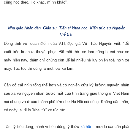
cũng học theo. Họ khác, mình khác”.
Nhà giáo Nhân dân, Giáo sư, Tiến sĩ khoa học, Kiến trúc sư Nguyễn
Thế Bá
Đồng tình với quan điểm của V.H, độc giả Vũ Thảo Nguyên viết: “Đề
xuất trên là chưa thuyết phục. Đã một thời xe lam cũng bị coi như xe
máy hiện nay, thậm chí chúng còn để lại nhiều hệ lụy phiền toái hơn xe
máy. Túc túc thì cũng là một loại xe lam.
Cần có cái nhìn tổng thể hơn và có nghiên cứu kỹ lưỡng nguyên nhân
sâu xa và nguyên nhân trước mắt của tình trạng giao thông ở Việt Nam
nói chung và ở các thành phố lớn như Hà Nội nói riêng.
Không cẩn thận,
có ngày lại đi lo ”khai tử“ xe túc túc.
Tâm lý tiêu dùng, hành vi tiêu dùng, ý thức
xã hội
... mới là cái cần phải