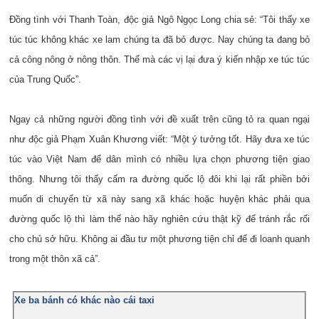
Đồng tình với Thanh Toàn, độc giả Ngô Ngọc Long chia sẻ: “Tôi thấy xe
túc túc không khác xe lam chúng ta đã bỏ được. Nay chúng ta đang bỏ
cả công nông ở nông thôn. Thế mà các vị lại đưa ý kiến nhập xe túc túc
của Trung Quốc”.
Ngay cả những người đồng tình với đề xuất trên cũng tỏ ra quan ngại
như độc giả Phạm Xuân Khương viết: “Một ý tưởng tốt. Hãy đưa xe túc
túc vào Việt Nam để dân mình có nhiều lựa chọn phương tiện giao
thông.
Nhưng tôi thấy cấm ra đường quốc lộ đôi khi lại rất phiền bởi
muốn di chuyển từ xã này sang xã khác hoặc huyện khác phải qua
đường quốc lộ thì làm thế nào hãy nghiên cứu thật kỹ để tránh rắc rối
cho chủ sở hữu. Không ai đầu tư một phương tiện chỉ để đi loanh quanh
trong một thôn xã cả”.
Xe ba bánh có khác nào cái taxi