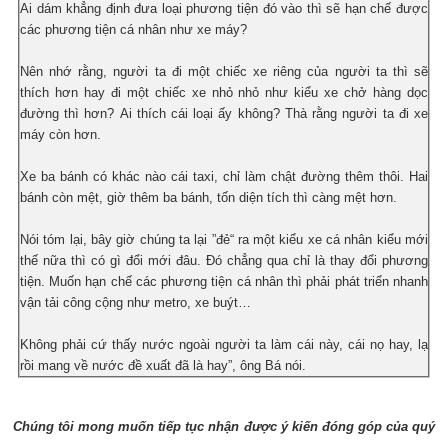
Ai dám khẳng định đưa loại phương tiện đó vào thì sẽ hạn chế được
các phương tiện cá nhân như xe máy?
Nên nhớ rằng, người ta đi một chiếc xe riêng của người ta thì sẽ
thích hơn hay đi một chiếc xe nhỏ nhỏ như kiểu xe chở hàng dọc
đường thì hơn? Ai thích cái loại ấy không? Thà rằng người ta đi xe
máy còn hơn.
Xe ba bánh có khác nào cái taxi, chỉ làm chật đường thêm thôi. Hai
bánh còn mệt, giờ thêm ba bánh, tốn diện tích thì càng mệt hơn.
Nói tóm lại, bây giờ chúng ta lại ”đẻ“ ra một kiểu xe cá nhân kiểu mới
thế nữa thì có gì đổi mới đâu. Đó chẳng qua chỉ là thay đổi phương
tiện. Muốn hạn chế các phương tiện cá nhân thì phải phát triển nhanh
vận tải công cộng như metro, xe buýt…
Không phải cứ thấy nước ngoài người ta làm cái này, cái nọ hay, lạ
rồi mang về nước đề xuất đã là hay”, ông Bá nói.
Chúng tôi mong muốn tiếp tục nhận được ý kiến đóng góp của quý