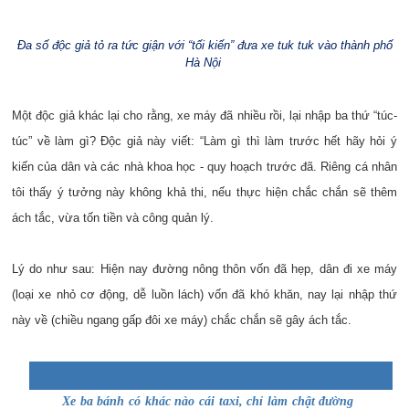
Đa số độc giả tỏ ra tức giận với “tối kiến” đưa xe tuk tuk vào thành phố
Hà Nội
Một độc giả khác lại cho rằng, xe máy đã nhiều rồi, lại nhập ba thứ “túc-
túc” về làm gì? Độc giả này viết: “Làm gì thì làm trước hết hãy hỏi ý
kiến của dân và các nhà khoa học - quy hoạch trước đã. Riêng cá nhân
tôi thấy ý tưởng này không khả thi, nếu thực hiện chắc chắn sẽ thêm
ách tắc, vừa tốn tiền và công quản lý.
Lý do như sau: Hiện nay đường nông thôn vốn đã hẹp, dân đi xe máy
(loại xe nhỏ cơ động, dễ luồn lách) vốn đã khó khăn, nay lại nhập thứ
này về (chiều ngang gấp đôi xe máy) chắc chắn sẽ gây ách tắc.
Xe ba bánh có khác nào cái taxi, chỉ làm chật đường