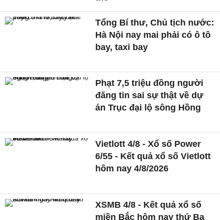
Tổng Bí thư, Chủ tịch nước:
Hà Nội nay mai phải có ô tô
bay, taxi bay
Phạt 7,5 triệu đồng người
đăng tin sai sự thật về dự
án Trục đại lộ sông Hồng
Vietlott 4/8 - Xổ số Power
6/55 - Kết quả xổ số Vietlott
hôm nay 4/8/2026
XSMB 4/8 - Kết quả xổ số
miền Bắc hôm nay thứ Ba