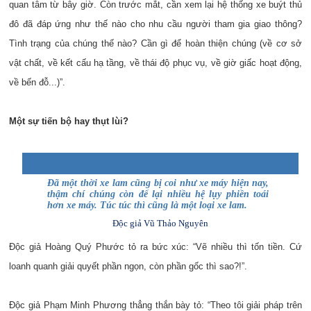
quan tâm từ bây giờ. Còn trước mắt, cần xem lại hệ thống xe buýt thủ
đô đã đáp ứng như thế nào cho nhu cầu người tham gia giao thông?
Tình trạng của chúng thế nào? Cần gì để hoàn thiện chúng (về cơ sở
vật chất, về kết cấu hạ tầng, về thái độ phục vụ, về giờ giấc hoạt động,
về bến đỗ...)”.
Một sự tiến bộ hay thụt lùi?
Đã một thời xe lam cũng bị coi như xe máy hiện nay,
thậm chí chúng còn để lại nhiều hệ lụy phiền toái
hơn xe máy. Túc túc thì cũng là một loại xe lam.
Độc giả Vũ Thảo Nguyên
Độc giả Hoàng Quý Phước tỏ ra bức xúc: “Vẽ nhiều thì tốn tiền. Cứ
loanh quanh giải quyết phần ngọn, còn phần gốc thì sao?!”.
Độc giả Phạm Minh Phương thẳng thắn bày tỏ: “Theo tôi giải pháp trên