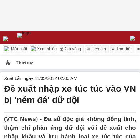
Mới nhất
Xem nhiều
💰 Giá vàng
📅 Lịch âm
☀️ Thời tiết

Thời sự
Xuất bản ngày 11/09/2012 02:00 AM
Đề xuất nhập xe túc túc vào VN
bị 'ném đá' dữ dội
(VTC News) - Đa số độc giả không đồng tình,
thậm chí phản ứng dữ dội với đề xuất cho
nhập khẩu và lưu hành loại xe túc túc của