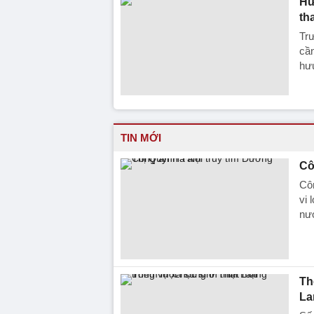
Hư
th
Trư
cần
hưu
TIN MỚI
Cô
Cô
vi 
nướ
Th
La