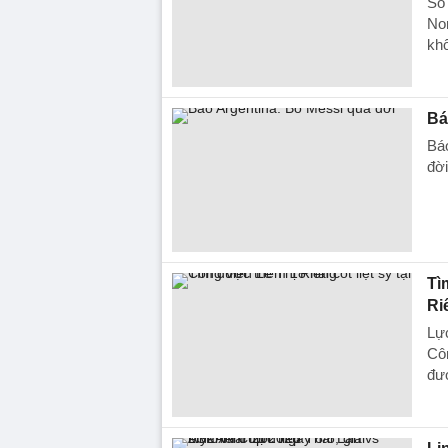
Số 
Non
khô
Bá
Báo
đời
Tì
Ri
Lực
Côn
đượ