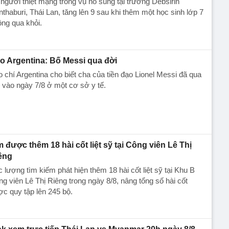
người thiệt mạng trong vụ nổ súng tại trường Debsirin
thaburi, Thái Lan, tăng lên 9 sau khi thêm một học sinh lớp 7
ng qua khỏi.
o Argentina: Bố Messi qua đời
 chí Argentina cho biết cha của tiền đạo Lionel Messi đã qua
 vào ngày 7/8 ở một cơ sở y tế.
m được thêm 18 hài cốt liệt sỹ tại Công viên Lê Thị
êng
 lượng tìm kiếm phát hiện thêm 18 hài cốt liệt sỹ tại Khu B
g viên Lê Thị Riêng trong ngày 8/8, nâng tổng số hài cốt
c quy tập lên 245 bộ.