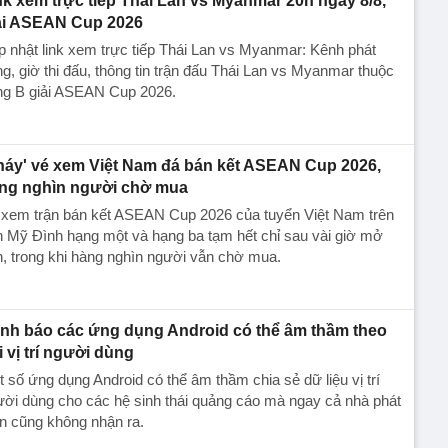
nk xem trực tiếp Thái Lan vs Myanmar 20h ngày 8/8,
ải ASEAN Cup 2026
 nhật link xem trực tiếp Thái Lan vs Myanmar: Kênh phát
g, giờ thi đấu, thông tin trận đấu Thái Lan vs Myanmar thuộc
ng B giải ASEAN Cup 2026.
háy' vé xem Việt Nam đá bán kết ASEAN Cup 2026,
ng nghìn người chờ mua
 xem trận bán kết ASEAN Cup 2026 của tuyển Việt Nam trên
 Mỹ Đình hạng một và hạng ba tạm hết chỉ sau vài giờ mở
, trong khi hàng nghìn người vẫn chờ mua.
nh báo các ứng dụng Android có thể âm thầm theo
i vị trí người dùng
 số ứng dụng Android có thể âm thầm chia sẻ dữ liệu vị trí
ời dùng cho các hệ sinh thái quảng cáo mà ngay cả nhà phát
ển cũng không nhận ra.