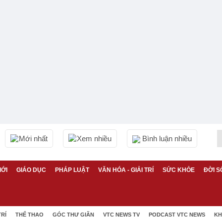
Mới nhất
Xem nhiều
Bình luận nhiều
IỚI
GIÁO DỤC
PHÁP LUẬT
VĂN HÓA - GIẢI TRÍ
SỨC KHỎE
ĐỜI S
TRÍ
THỂ THAO
GÓC THƯ GIÃN
VTC NEWS TV
PODCAST VTC NEWS
KH