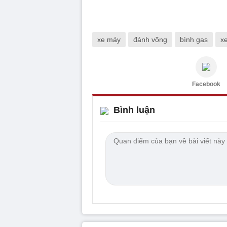
xe máy
đánh võng
bình gas
x
Facebook
Bình luận