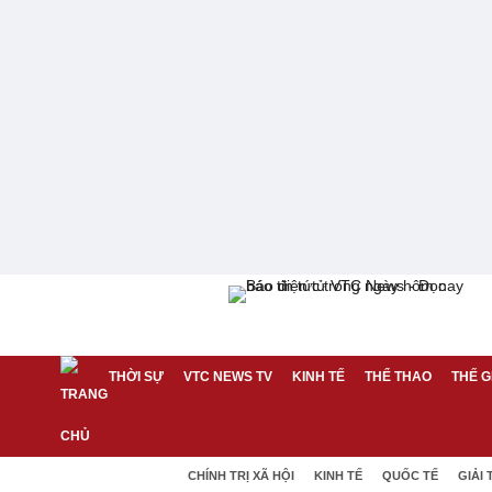
THỜI SỰ
VTC NEWS TV
KINH TẾ
THỂ THAO
THẾ G
CHÍNH TRỊ XÃ HỘI
KINH TẾ
QUỐC TẾ
GIẢI 