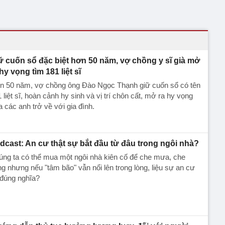
ữ cuốn sổ đặc biệt hơn 50 năm, vợ chồng y sĩ già mở
hy vọng tìm 181 liệt sĩ
n 50 năm, vợ chồng ông Đào Ngọc Thạnh giữ cuốn sổ có tên
 liệt sĩ, hoàn cảnh hy sinh và vị trí chôn cất, mở ra hy vọng
 các anh trở về với gia đình.
dcast: An cư thật sự bắt đầu từ đâu trong ngôi nhà?
ng ta có thể mua một ngôi nhà kiên cố để che mưa, che
g nhưng nếu "tâm bão" vẫn nổi lên trong lòng, liệu sự an cư
 đúng nghĩa?