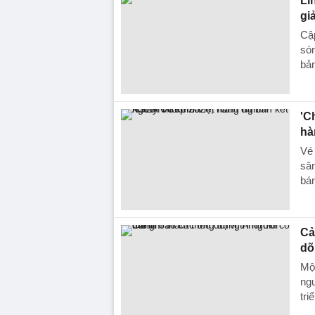
Li
gi
Cập
són
bả
'C
hà
Vé
sân
bán
Cả
dõ
Một
ngư
tri