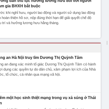
ớng dẫn thủ tục hưởng lương hưu đối với người
am gia BHXH bắt buộc
ớc khi nghỉ hưu, người lao động và người sử dụng lao động
 hoàn thiện hồ sơ, nộp đúng thời hạn để giải quyết chế độ
 trí và hưởng lương hưu hằng tháng.
ng an Hà Nội truy tìm Dương Thị Quỳnh Tâm
ng an đang xác minh tố giác Dương Thị Quỳnh Tâm có hành
lợi dụng các quyền tự do dân chủ, xâm phạm lợi ích của Nhà
c, tổ chức, cá nhân qua mạng xã hội.
êm một học sinh thiệt mạng trong vụ xả súng ở Thái
n