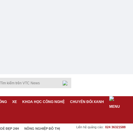
ỐNG
XE
KHOA HỌC CÔNG NGHỆ
CHUYỂN ĐỔI XANH
Liên hệ quảng cáo:
024 36321588
OẺ ĐẸP 24H
NÔNG NGHIỆP ĐÔ THỊ