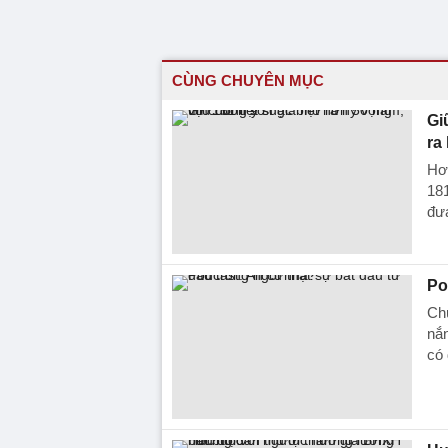
CÙNG CHUYÊN MỤC
Gi
ra 
Hơ
181
đưa
Po
Chú
nắn
có