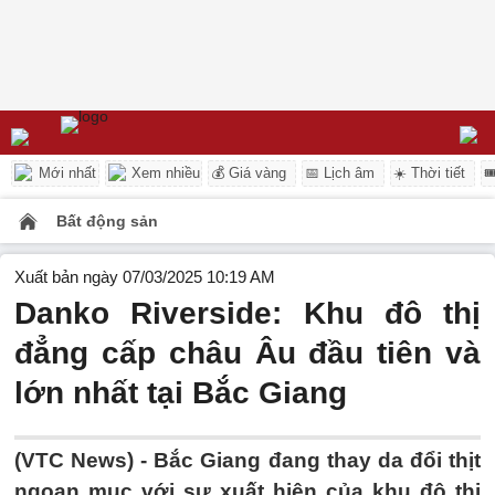
Mới nhất
Xem nhiều
💰 Giá vàng
📅 Lịch âm
☀️ Thời tiết

Bất động sản
Xuất bản ngày 07/03/2025 10:19 AM
Danko Riverside: Khu đô thị
đẳng cấp châu Âu đầu tiên và
lớn nhất tại Bắc Giang
(VTC News) -
Bắc Giang đang thay da đổi thịt
ngoạn mục với sự xuất hiện của khu đô thị