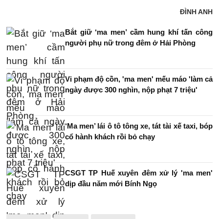
ĐÌNH ANH
Bắt giữ ‘ma men’ cầm hung khí tấn công
người phụ nữ trong đêm ở Hải Phòng
Vi phạm độ cồn, 'ma men' mếu máo 'làm cả
ngày được 300 nghìn, nộp phạt 7 triệu'
‘Ma men’ lái ô tô tông xe, tát tài xế taxi, bóp
cổ hành khách rồi bỏ chạy
CSGT TP Huế xuyên đêm xử lý 'ma men'
dịp đầu năm mới Bính Ngọ