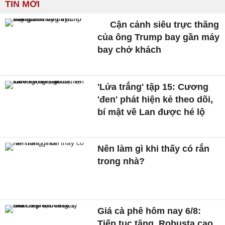
TIN MỚI
Cận cảnh siêu trực thăng
của ông Trump bay gần máy
bay chở khách
'Lửa trắng' tập 15: Cương
'đen' phát hiện kẻ theo dõi,
bí mật về Lan được hé lộ
Nên làm gì khi thấy có rắn
trong nhà?
Giá cà phê hôm nay 6/8:
Tiếp tục tăng, Robusta cao