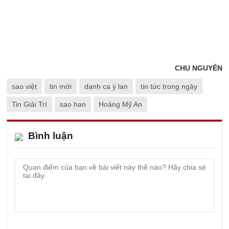
CHU NGUYÊN
sao việt
tin mới
danh ca ý lan
tin tức trong ngày
Tin Giải Trí
sao han
Hoàng Mỹ An
Bình luận