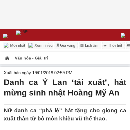
Mới nhất
Xem nhiều
💰 Giá vàng
📅 Lịch âm
☀️ Thời tiết

Văn hóa - Giải trí
Xuất bản ngày 19/01/2018 02:59 PM
Danh ca Ý Lan ‘tái xuất’, hát
mừng sinh nhật Hoàng Mỹ An
Nữ danh ca “phá lệ” hát tặng cho giọng ca
xuất thân từ bộ môn khiêu vũ thể thao.