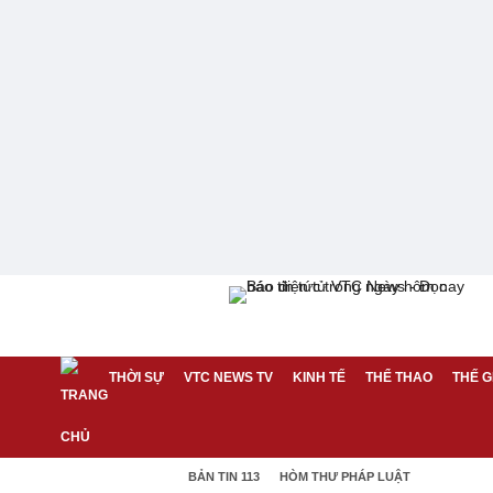
THỜI SỰ
VTC NEWS TV
KINH TẾ
THỂ THAO
THẾ G
BẢN TIN 113
HÒM THƯ PHÁP LUẬT