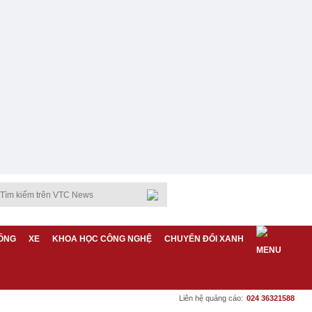
ỐNG
XE
KHOA HỌC CÔNG NGHỆ
CHUYỂN ĐỔI XANH
Liên hệ quảng cáo:
024 36321588