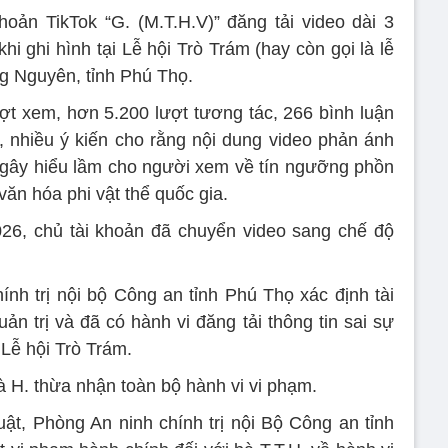
hoản TikTok “G. (M.T.H.V)” đăng tải video dài 3
khi ghi hình tại Lễ hội Trò Trám (hay còn gọi là lễ
ng Nguyên, tỉnh Phú Thọ.
ợt xem, hơn 5.200 lượt tương tác, 266 bình luận
n, nhiều ý kiến cho rằng nội dung video phản ánh
i, gây hiểu lầm cho người xem về tín ngưỡng phồn
 văn hóa phi vật thể quốc gia.
26, chủ tài khoản đã chuyển video sang chế độ
nh trị nội bộ Công an tỉnh Phú Thọ xác định tài
ản trị và đã có hành vi đăng tải thông tin sai sự
 Lễ hội Trò Trám.
à H. thừa nhận toàn bộ hành vi vi phạm.
ật, Phòng An ninh chính trị nội Bộ Công an tỉnh