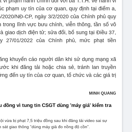
 vi phạm hành chính đối với bà T.T.H. về hành vi
xúc phạm uy tín của cơ quan, quy định tại điểm a,
5/2020/NĐ-CP, ngày 3/2/2020 của Chính phủ quy
 trong lĩnh vực bưu chính, viễn thông, tần số vô
à giao dịch điện tử; sửa đổi, bổ sung tại Điều 37,
ày 27/01/2022 của Chính phủ, mức phạt tiền
năng khuyến cáo người dân khi sử dụng mạng xã
ước khi đăng tải hoặc chia sẻ, tránh lan truyền
ởng đến uy tín của cơ quan, tổ chức và các giá trị
MINH QUANG
ệu đồng vì tung tin CSGT dùng 'máy giả' kiểm tra
 vừa bị phạt 7,5 triệu đồng sau khi đăng tải video sai sự
h sát giao thông “dùng máy giả đo nồng độ cồn”.