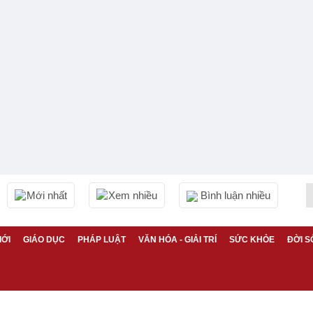
Mới nhất
Xem nhiều
Bình luận nhiều
IỚI
GIÁO DỤC
PHÁP LUẬT
VĂN HÓA - GIẢI TRÍ
SỨC KHỎE
ĐỜI S