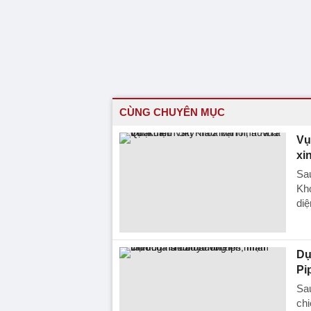
CÙNG CHUYÊN MỤC
Vụ
xin
Sau
Kho
diệ
Dụ
Pi
Sau
chi