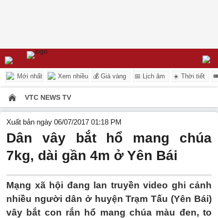
Mới nhất
Xem nhiều
💰 Giá vàng
📅 Lịch âm
☀️ Thời tiết

VTC NEWS TV
Xuất bản ngày 06/07/2017 01:18 PM
Dân vây bắt hổ mang chúa
7kg, dài gần 4m ở Yên Bái
Mạng xã hội đang lan truyền video ghi cảnh
nhiều người dân ở huyện Trạm Tấu (Yên Bái)
vây bắt con rắn hổ mang chúa màu đen, to