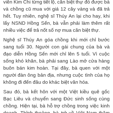
viên Kim Chi từng tiết lộ, căn biệt thự đó được bà
và chồng cũ mua với giá 12 cây vàng và đã trả
hết. Tuy nhiên, nghệ sĩ Thúy An lại cho hay, khi
lấy NSND Hồng Sến, bà vẫn phải làm thêm rất
nhiều việc để trả nốt số nợ mua căn biệt thự.
Nghệ sĩ Thúy An góa chồng khi mới chỉ bước
sang tuổi 30. Người con gái chung của bà và
đạo diễn Hồng Sến mới chỉ lên 5 tuổi. Vì cuộc
sống khó khăn, bà phải sang Lào mở cửa hàng
buôn bán kim hoàn. Tại đây, bà quen với một
người đàn ông bản địa, nhưng cuộc tình của họ
không đi đến đâu do khác biệt văn hóa.
Sau đó, bà kết hôn với một Việt kiều quê gốc
Bạc Liêu và chuyển sang Đức sinh sống cùng
chồng. Hiện tại, bà hỗ trợ chồng trong việc kinh
doanh. Thỉnh thoảng, bà trở về Việt Nam thăm