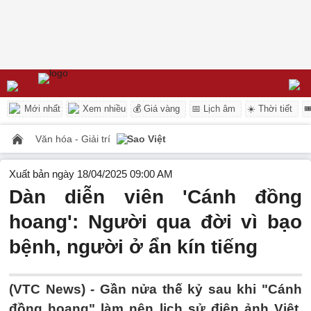
Mới nhất
Xem nhiều
💰 Giá vàng
📅 Lịch âm
☀️ Thời tiết

Văn hóa - Giải trí
Sao Việt
Xuất bản ngày 18/04/2025 09:00 AM
Dàn diễn viên 'Cánh đồng
hoang': Người qua đời vì bạo
bệnh, người ở ẩn kín tiếng
(VTC News) -
Gần nửa thế kỷ sau khi "Cánh
đồng hoang" làm nên lịch sử điện ảnh Việt,