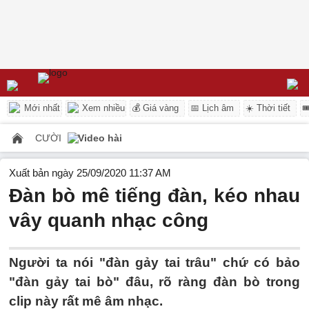
Mới nhất
Xem nhiều
💰 Giá vàng
📅 Lịch âm
☀️ Thời tiết

CƯỜI
Video hài
Xuất bản ngày 25/09/2020 11:37 AM
Đàn bò mê tiếng đàn, kéo nhau
vây quanh nhạc công
Người ta nói "đàn gảy tai trâu" chứ có bảo
"đàn gảy tai bò" đâu, rõ ràng đàn bò trong
clip này rất mê âm nhạc.