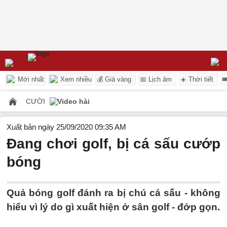
Mới nhất
Xem nhiều
💰 Giá vàng
📅 Lịch âm
☀️ Thời tiết

CƯỜI
Video hài
Xuất bản ngày 25/09/2020 09:35 AM
Đang chơi golf, bị cá sấu cướp
bóng
Quả bóng golf đánh ra bị chú cá sấu - không
hiểu vì lý do gì xuất hiện ở sân golf - đớp gọn.