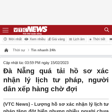
Mới nhất
Xem nhiều
💰 Giá vàng
📅 Lịch âm
☀️ Thời tiết

Thời sự
Tin nhanh 24h
Cập nhật lúc 03:59 PM ngày 15/02/2023
Đà Nẵng quá tải hồ sơ xác
nhận lý lịch tư pháp, người
dân xếp hàng chờ đợi
(VTC News) -
Lượng hồ sơ xác nhận lý lịch tư
pháp tăng đột biến nhưng nhiều người chưa