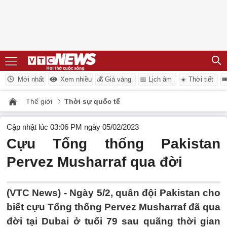
Mới nhất
Xem nhiều
💰 Giá vàng
📅 Lịch âm
☀️ Thời tiết

Thế giới
Thời sự quốc tế
Cập nhật lúc 03:06 PM ngày 05/02/2023
Cựu Tổng thống Pakistan
Pervez Musharraf qua đời
(VTC News) -
Ngày 5/2, quân đội Pakistan cho
biết cựu Tổng thống Pervez Musharraf đã qua
đời tại Dubai ở tuổi 79 sau quãng thời gian