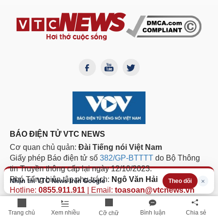
BÁO ĐIỆN TỬ VTC NEWS
Cơ quan chủ quản:
Đài Tiếng nói Việt Nam
Giấy phép Báo điện tử số
382/GP-BTTTT
do Bộ Thông
tin Truyền thông cấp lại ngày 12/10/2023.
Phó Tổng biên tập phụ trách:
Ngô Văn Hải
Nhận tin VTC News trên Google
×
Theo dõi
Hotline:
0855.911.911
| Email:
toasoan@vtcnews.vn
TRỤ SỞ CHÍNH
Trang chủ
Xem nhiều
Bình luận
Chia sẻ
Cỡ chữ