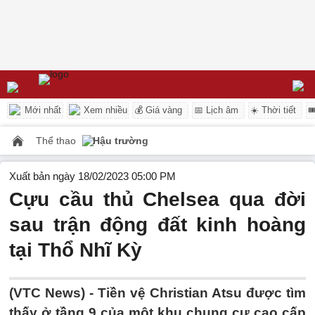
Mới nhất
Xem nhiều
💰 Giá vàng
📅 Lịch âm
☀️ Thời tiết

Thể thao
Hậu trường
Xuất bản ngày 18/02/2023 05:00 PM
Cựu cầu thủ Chelsea qua đời
sau trận động đất kinh hoàng
tại Thổ Nhĩ Kỳ
(VTC News) -
Tiền vệ Christian Atsu được tìm
thấy ở tầng 9 của một khu chung cư cao cấp