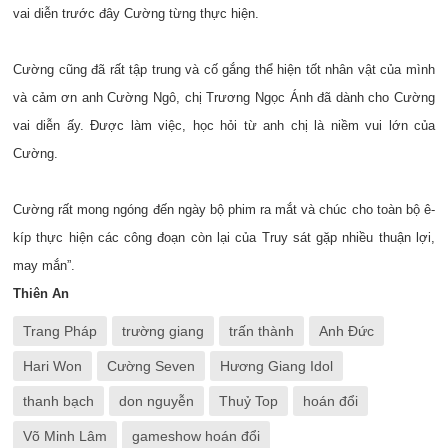
vai diễn trước đây Cường từng thực hiện.
Cường cũng đã rất tập trung và cố gắng thể hiện tốt nhân vật của mình
và cảm ơn anh Cường Ngô, chị Trương Ngọc Ánh đã dành cho Cường
vai diễn ấy. Được làm việc, học hỏi từ anh chị là niềm vui lớn của
Cường.
Cường rất mong ngóng đến ngày bộ phim ra mắt và chúc cho toàn bộ ê-
kíp thực hiện các công đoạn còn lại của Truy sát gặp nhiều thuận lợi,
may mắn”.
Thiên An
Trang Pháp
trường giang
trấn thành
Anh Đức
Hari Won
Cường Seven
Hương Giang Idol
thanh bạch
don nguyễn
Thuỷ Top
hoán đổi
Võ Minh Lâm
gameshow hoán đổi