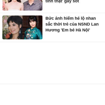
tình thật' gây sốt
Bức ảnh hiếm hé lộ nhan
sắc thời trẻ của NSND Lan
Hương 'Em bé Hà Nội'