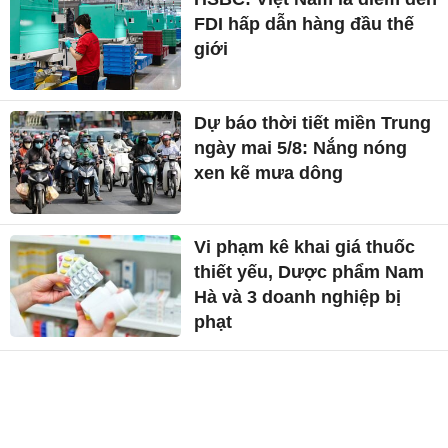
FDI hấp dẫn hàng đầu thế
giới
Dự báo thời tiết miền Trung
ngày mai 5/8: Nắng nóng
xen kẽ mưa dông
Vi phạm kê khai giá thuốc
thiết yếu, Dược phẩm Nam
Hà và 3 doanh nghiệp bị
phạt