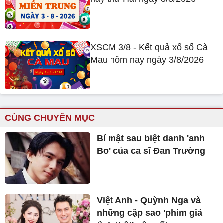
XSCM 3/8 - Kết quả xổ số Cà
Mau hôm nay ngày 3/8/2026
CÙNG CHUYÊN MỤC
Bí mật sau biệt danh 'anh
Bo' của ca sĩ Đan Trường
Việt Anh - Quỳnh Nga và
những cặp sao 'phim giả