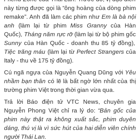
này từng được gọi là “ông hoàng của dòng phim
remake”. Anh đã làm các phim như
Em là bà nội
anh
(làm lại từ phim
Miss Granny
của Hàn
Quốc),
Tháng năm rực rỡ
(làm lại từ bộ phim gốc
Sunny
của Hàn Quốc - doanh thu 85 tỷ đồng),
Tiệc trăng máu
(làm lại từ
Perfect Strangers
của
Italy - thu về 175 tỷ đồng).
Cú ngã ngựa của Nguyễn Quang Dũng với
Yêu
nhầm bạn thân
có lẽ là bất ngờ lớn nhất của thị
trường phim Việt trong thời gian vừa qua.
Trả lời Báo điện tử VTC News, chuyên gia
Nguyễn Phong Việt chỉ ra lý do:
“Bản gốc của
phim này thật ra không xuất sắc, phim duyên
dáng, thú vị là vì sức hút của hai diễn viên chính
người Thái Lan.