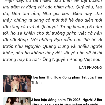
“Hiện nay, có rất nhiều đạo diễn trẻ đạt doanh
thu trăm tỷ đồng với các phim như: Quỷ cẩu, Ma
da, Đèn âm hồn, Nhà gia tiên...Điều này cho
thấy, chúng ta đang có một thế hệ đạo diễn mới
rất xông xáo và nhiệt huyết. Trong khoảng 5 năm
tới, họ sẽ khiến cho thị trường phim Việt trở nên
rất sôi động. Với những đạo diễn của thế hệ đi
trước như Nguyễn Quang Dũng và nhiều người
khác, nếu họ không thay đổi, tất yếu họ sẽ bị thị
trường này bỏ rơi” -
Ông Nguyễn Phong Việt nói.
LAN PHƯƠNG
Hoa hậu Thu Hoài đóng phim Tết của Trấn
Thành
3 hoa hậu đóng phim Tết 2025: Người 2 lần
đăng quang, người 'đẹp không góc chết'