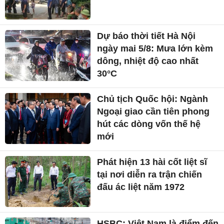
Dự báo thời tiết Hà Nội
ngày mai 5/8: Mưa lớn kèm
dông, nhiệt độ cao nhất
30°C
Chủ tịch Quốc hội: Ngành
Ngoại giao cần tiên phong
hút các dòng vốn thế hệ
mới
Phát hiện 13 hài cốt liệt sĩ
tại nơi diễn ra trận chiến
đấu ác liệt năm 1972
HSBC: Việt Nam là điểm đến