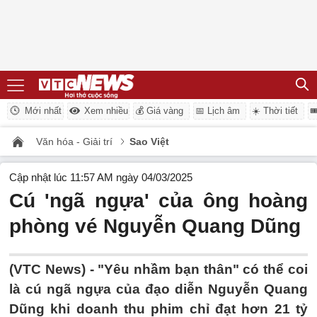
Mới nhất
Xem nhiều
💰 Giá vàng
📅 Lịch âm
☀️ Thời tiết

Văn hóa - Giải trí
Sao Việt
Cập nhật lúc 11:57 AM ngày 04/03/2025
Cú 'ngã ngựa' của ông hoàng
phòng vé Nguyễn Quang Dũng
(VTC News) -
"Yêu nhầm bạn thân" có thể coi
là cú ngã ngựa của đạo diễn Nguyễn Quang
Dũng khi doanh thu phim chỉ đạt hơn 21 tỷ