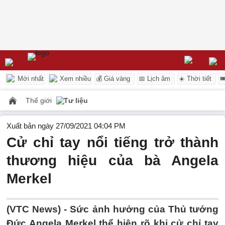
Mới nhất
Xem nhiều
💰 Giá vàng
📅 Lịch âm
☀️ Thời tiết

Thế giới
Tư liệu
Xuất bản ngày 27/09/2021 04:04 PM
Cử chỉ tay nổi tiếng trở thành
thương hiệu của bà Angela
Merkel
(VTC News) -
Sức ảnh hưởng của Thủ tướng
Đức Angela Merkel thể hiện rõ khi cử chỉ tay