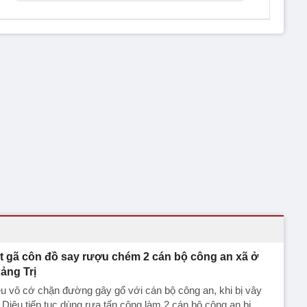
t gã côn đồ say rượu chém 2 cán bộ công an xã ở
ảng Trị
u vô cớ chặn đường gây gổ với cán bộ công an, khi bị vây
 Diệu tiếp tục dùng rựa tấn công làm 2 cán bộ công an bị