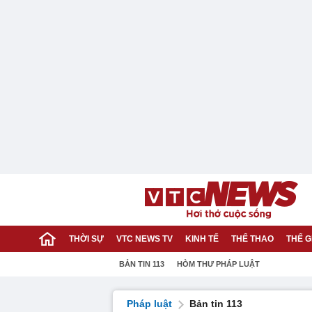
THỜI SỰ
VTC NEWS TV
KINH TẾ
THỂ THAO
THẾ G
BẢN TIN 113
HÒM THƯ PHÁP LUẬT
Pháp luật
Bản tin 113