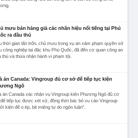
ương.
ủ mưu bán hàng giả các nhãn hiệu nổi tiếng tại Phú
ốc ra đầu thú
 thời gian lẩn trốn, chủ mưu trong vụ án xâm phạm quyền sở
 công nghiệp tại đặc khu Phú Quốc, đã đến cơ quan công an
 thú và thừa nhận hành vi phạm tội.
à án Canada: Vingroup đủ cơ sở để tiếp tục kiện
ương Ngô
a án Canada xác nhận vụ Vingroup kiện Phương Ngô đủ cơ
để tiếp tục được xét xử, đồng thời bác bỏ vu cáo Vingroup
ởi kiện để o ép, bịt miệng tự do ngôn luận”.