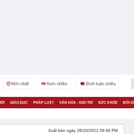
Mới nhất
Xem nhiều
Bình luận nhiều
IỚI
GIÁO DỤC
PHÁP LUẬT
VĂN HÓA - GIẢI TRÍ
SỨC KHỎE
ĐỜI S
Xuất bản ngày 28/10/2021 09:46 PM