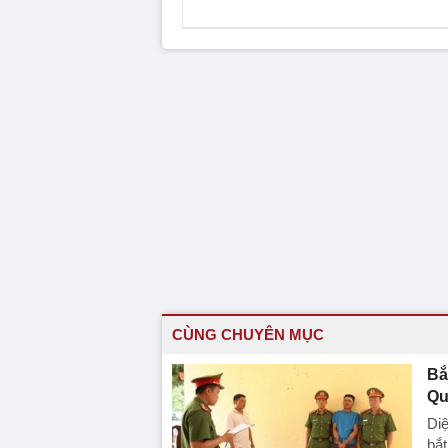
CÙNG CHUYÊN MỤC
Bắ
Qu
Diệ
bắt