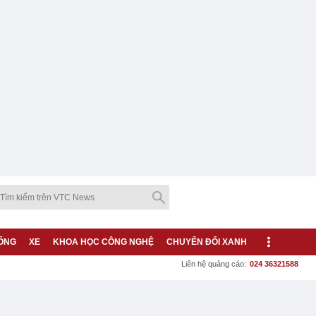
ỐNG
XE
KHOA HỌC CÔNG NGHỆ
CHUYỂN ĐỔI XANH
Liên hệ quảng cáo:
024 36321588