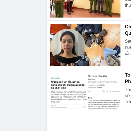
th
Ch
Qu
Sau
hữu
đầu
To
Ph
Tò
sở 
“kh