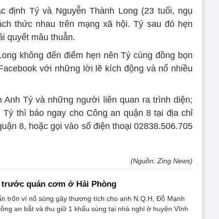
ác định Tý và Nguyễn Thành Long (23 tuổi, ngụ
ách thức nhau trên mạng xã hội. Tý sau đó hẹn
ải quyết mâu thuẫn.
 Long không đến điểm hẹn nên Tý cùng đồng bọn
n Facebook với những lời lẽ kích động và nổ nhiều
Anh Tý và những người liên quan ra trình diện;
n Tý thì báo ngay cho Công an quận 8 tại địa chỉ
ận 8, hoặc gọi vào số điện thoại 02838.506.705
(Nguồn: Zing News)
g trước quán cơm ở Hải Phòng
ẩn trốn vì nổ súng gây thương tích cho anh N.Q.H, Đỗ Mạnh
công an bắt và thu giữ 1 khẩu súng tại nhà nghỉ ở huyện Vĩnh