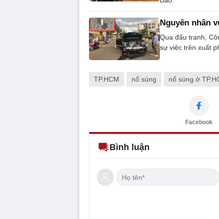
Bảo.
Nguyên nhân vụ
Qua đấu tranh, Côn
sự việc trên xuất p
TP.HCM
nổ súng
nổ súng ở TP.
Facebook
Bình luận