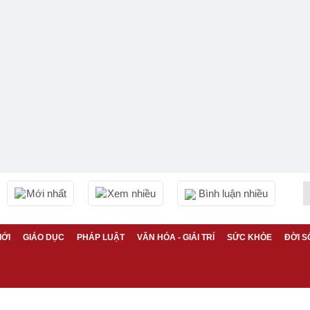
Mới nhất
Xem nhiều
Bình luận nhiều
IỚI
GIÁO DỤC
PHÁP LUẬT
VĂN HÓA - GIẢI TRÍ
SỨC KHỎE
ĐỜI S