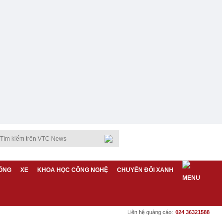
ỐNG
XE
KHOA HỌC CÔNG NGHỆ
CHUYỂN ĐỔI XANH
Liên hệ quảng cáo:
024 36321588