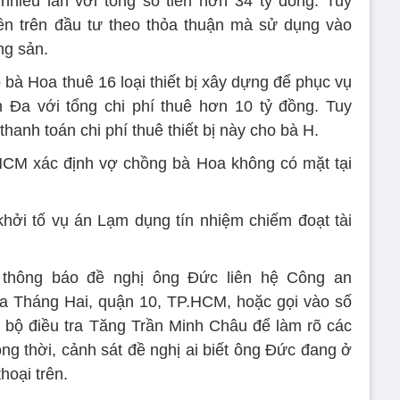
nhiều lần với tổng số tiền hơn 34 tỷ đồng. Tuy
ền trên đầu tư theo thỏa thuận mà sử dụng vào
ng sản.
 bà Hoa thuê 16 loại thiết bị xây dựng để phục vụ
 Đa với tổng chi phí thuê hơn 10 tỷ đồng. Tuy
hanh toán chi phí thuê thiết bị này cho bà H.
HCM xác định vợ chồng bà Hoa không có mặt tại
ởi tố vụ án Lạm dụng tín nhiệm chiếm đoạt tài
 thông báo đề nghị ông Đức liên hệ Công an
a Tháng Hai, quận 10, TP.HCM, hoặc gọi vào số
 bộ điều tra Tăng Trần Minh Châu để làm rõ các
ng thời, cảnh sát đề nghị ai biết ông Đức đang ở
hoại trên.