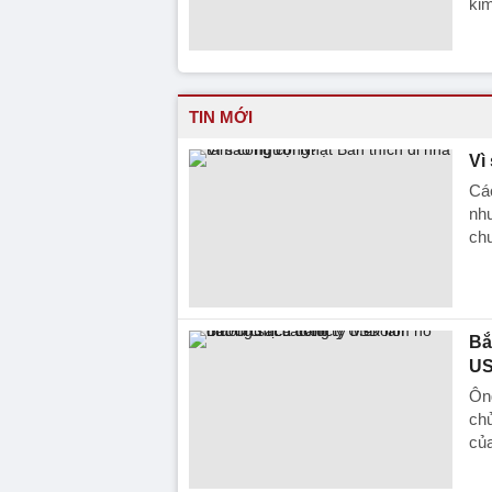
kim
TIN MỚI
Vì
Các
như
ch
Bắ
US
Ông
chu
củ