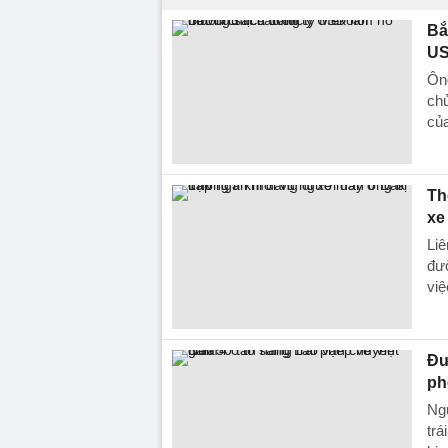
Bắ
US
Ông
chu
củ
Th
xe
Liê
đư
việ
Đư
ph
Ng
trá