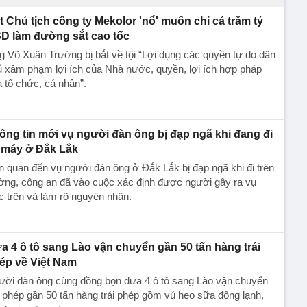
t Chủ tịch công ty Mekolor 'nổ' muốn chi cả trăm tỷ
D làm đường sắt cao tốc
 Võ Xuân Trường bị bắt về tội “Lợi dụng các quyền tự do dân
̉ xâm phạm lợi ích của Nhà nước, quyền, lợi ích hợp pháp
a tổ chức, cá nhân”.
ông tin mới vụ người đàn ông bị đạp ngã khi đang đi
 máy ở Đắk Lắk
n quan đến vụ người đàn ông ở Đắk Lắk bị đạp ngã khi đi trên
ờng, công an đã vào cuộc xác định được người gây ra vụ
c trên và làm rõ nguyên nhân.
a 4 ô tô sang Lào vận chuyển gần 50 tấn hàng trái
ép về Việt Nam
ười đàn ông cùng đồng bọn đưa 4 ô tô sang Lào vận chuyển
i phép gần 50 tấn hàng trái phép gồm vú heo sữa đông lạnh,