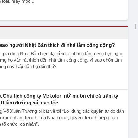
 loại, máy móc...
 sao người Nhật Bản thích đi nhà tắm công cộng?
 gia đình Nhật Bản hiện đại đều có phòng tắm riêng tiện nghi
ng họ vẫn rất thích đến nhà tắm công cộng, vì sao chốn tắm
ung này hấp dẫn họ đến thế?
t Chủ tịch công ty Mekolor 'nổ' muốn chi cả trăm tỷ
D làm đường sắt cao tốc
 Võ Xuân Trường bị bắt về tội “Lợi dụng các quyền tự do dân
̉ xâm phạm lợi ích của Nhà nước, quyền, lợi ích hợp pháp
a tổ chức, cá nhân”.