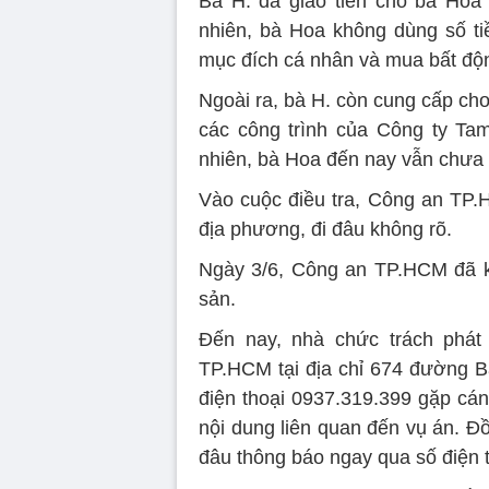
Bà H. đã giao tiền cho bà Hoa 
nhiên, bà Hoa không dùng số ti
mục đích cá nhân và mua bất độ
Ngoài ra, bà H. còn cung cấp cho
các công trình của Công ty Tam
nhiên, bà Hoa đến nay vẫn chưa t
Vào cuộc điều tra, Công an TP.
địa phương, đi đâu không rõ.
Ngày 3/6, Công an TP.HCM đã kh
sản.
Đến nay, nhà chức trách phát
TP.HCM tại địa chỉ 674 đường B
điện thoại 0937.319.399 gặp cán
nội dung liên quan đến vụ án. Đồ
đâu thông báo ngay qua số điện t