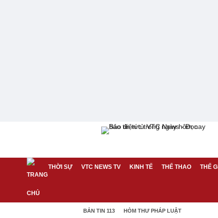
THỜI SỰ
VTC NEWS TV
KINH TẾ
THỂ THAO
THẾ G
BẢN TIN 113
HÒM THƯ PHÁP LUẬT