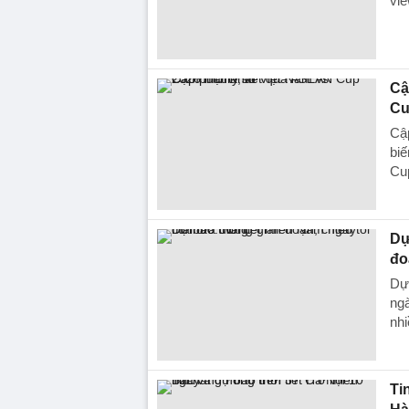
vie
Cậ
Cu
Cập
bi
Cu
Dự
đo
Dự
ngà
nhi
Ti