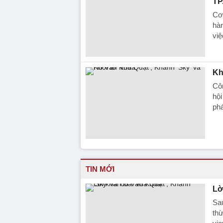
TP
Cơ 
hàn
việ
Kh
Côn
hội
ph
TIN MỚI
Lờ
Sau
thừ