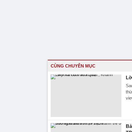
CÙNG CHUYÊN MỤC
Lờ
Sau
thừ
vie
Bả