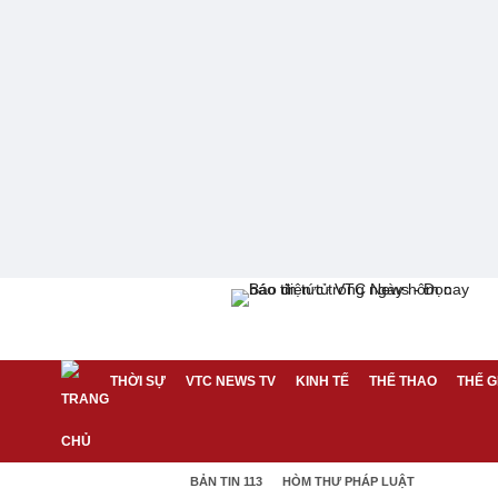
THỜI SỰ
VTC NEWS TV
KINH TẾ
THỂ THAO
THẾ G
BẢN TIN 113
HÒM THƯ PHÁP LUẬT