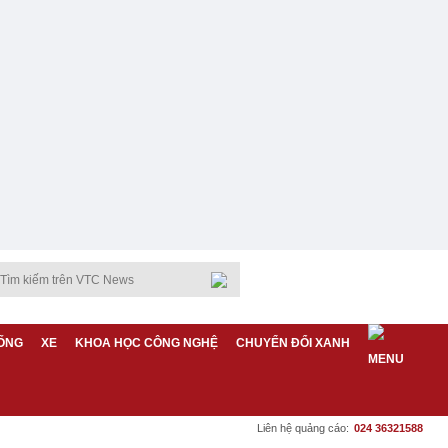
ỐNG
XE
KHOA HỌC CÔNG NGHỆ
CHUYỂN ĐỔI XANH
Liên hệ quảng cáo:
024 36321588