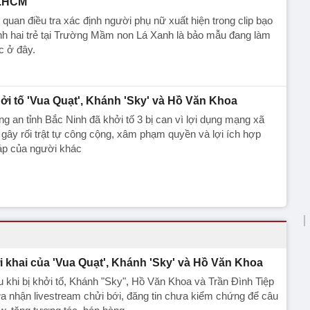
.HCM
quan điều tra xác định người phụ nữ xuất hiện trong clip bạo
h hai trẻ tại Trường Mầm non Lá Xanh là bảo mẫu đang làm
c ở đây.
ởi tố 'Vua Quạt', Khánh 'Sky' và Hồ Văn Khoa
g an tỉnh Bắc Ninh đã khởi tố 3 bị can vì lợi dụng mạng xã
 gây rối trật tự công cộng, xâm phạm quyền và lợi ích hợp
áp của người khác
i khai của 'Vua Quạt', Khánh 'Sky' và Hồ Văn Khoa
 khi bị khởi tố, Khánh "Sky", Hồ Văn Khoa và Trần Đình Tiệp
a nhận livestream chửi bới, đăng tin chưa kiểm chứng để câu