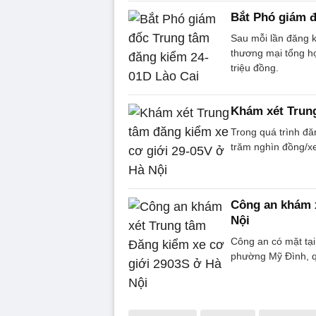
Bắt Phó giám đ
Sau mỗi lần đăng 
thương mại tổng hợ
triệu đồng.
Khám xét Trung
Trong quá trình đă
trăm nghìn đồng/xe 
Công an khám x
Nội
Công an có mặt tạ
phường Mỹ Đình, q