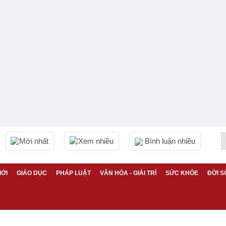
Mới nhất
Xem nhiều
Bình luận nhiều
IỚI
GIÁO DỤC
PHÁP LUẬT
VĂN HÓA - GIẢI TRÍ
SỨC KHỎE
ĐỜI S