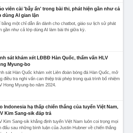
áo viên cài 'bẫy ẩn' trong bài thi, phát hiện gần như cả
p dùng AI gian lận
 bằng một chỉ dẫn ẩn dành cho chatbot, giáo sư lịch sử phát
n gần như cả lớp dùng AI làm bài thi giữa kỳ.
nh sát khám xét LĐBĐ Hàn Quốc, thẩm vấn HLV
ng Myung-bo
nh sát Hàn Quốc khám xét Liên đoàn bóng đá Hàn Quốc, mở
g điều tra nghi vấn can thiệp trái phép trong quá trình bổ nhiệm
V Hong Myung-bo năm 2024.
o Indonesia hạ thấp chiến thắng của tuyển Việt Nam,
V Kim Sang-sik đáp trả
 Kim Sang-sik khẳng định tuyển Việt Nam luôn coi trọng mọi
n đấu sau những bình luận của Justin Hubner về chiến thắng