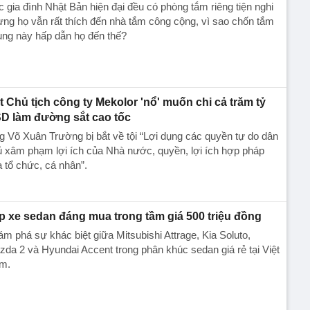
 gia đình Nhật Bản hiện đại đều có phòng tắm riêng tiện nghi
ng họ vẫn rất thích đến nhà tắm công cộng, vì sao chốn tắm
ung này hấp dẫn họ đến thế?
t Chủ tịch công ty Mekolor 'nổ' muốn chi cả trăm tỷ
D làm đường sắt cao tốc
 Võ Xuân Trường bị bắt về tội “Lợi dụng các quyền tự do dân
̉ xâm phạm lợi ích của Nhà nước, quyền, lợi ích hợp pháp
a tổ chức, cá nhân”.
p xe sedan đáng mua trong tầm giá 500 triệu đồng
m phá sự khác biệt giữa Mitsubishi Attrage, Kia Soluto,
da 2 và Hyundai Accent trong phân khúc sedan giá rẻ tại Việt
m.