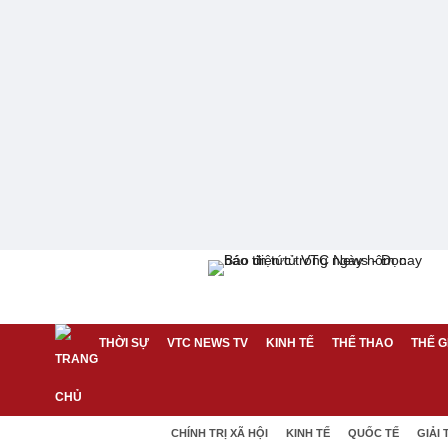
THỜI SỰ
VTC NEWS TV
KINH TẾ
THỂ THAO
THẾ G
CHÍNH TRỊ XÃ HỘI
KINH TẾ
QUỐC TẾ
GIẢI 