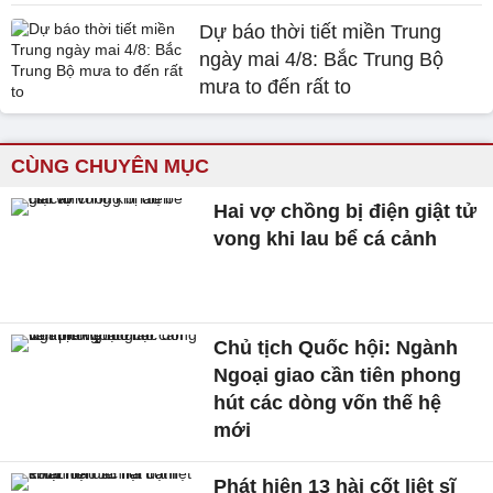
Dự báo thời tiết miền Trung
ngày mai 4/8: Bắc Trung Bộ
mưa to đến rất to
CÙNG CHUYÊN MỤC
Hai vợ chồng bị điện giật tử
vong khi lau bể cá cảnh
Chủ tịch Quốc hội: Ngành
Ngoại giao cần tiên phong
hút các dòng vốn thế hệ
mới
Phát hiện 13 hài cốt liệt sĩ