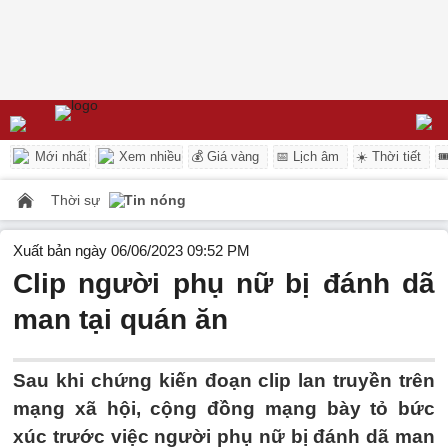
Mới nhất
Xem nhiều
💰 Giá vàng
📅 Lịch âm
☀️ Thời tiết

Thời sự
Tin nóng
Xuất bản ngày 06/06/2023 09:52 PM
Clip người phụ nữ bị đánh dã
man tại quán ăn
Sau khi chứng kiến đoạn clip lan truyền trên
mạng xã hội, cộng đồng mạng bày tỏ bức
xúc trước việc người phụ nữ bị đánh dã man