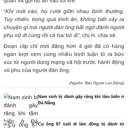
quán và gọi đồ ăn vào tối 4/6.
“
Khi mới vào, họ cười giỡn nhau bình thường.
Tuy nhiên, trong quá trình ăn, không biết xảy ra
chuyện gì mà người đàn ông bất ngờ đánh người
phụ nữ đi cùng rồi cả hai bỏ đi”,
chị H. chia sẻ.
Đoạn clip chỉ mới đăng hơn 4 giờ đã có hàng
ngàn lượt xem cùng nhiều bình luận tỏ ra bức
xúc từ người dùng mạng xã hội trước hành động
vũ phu của người đàn ông.
(Nguồn: Báo Người Lao Động)
Nam sinh bị đánh gãy răng khi tắm biển ở
Đà Nẵng
Cụ ông 87 tuổi đi làm đồng bị đánh tử