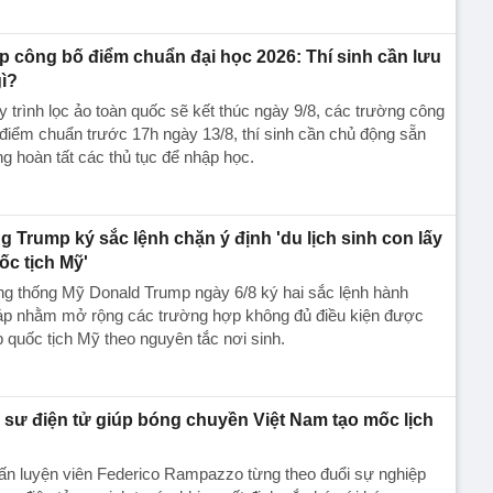
p công bố điểm chuẩn đại học 2026: Thí sinh cần lưu
gì?
 trình lọc ảo toàn quốc sẽ kết thúc ngày 9/8, các trường công
điểm chuẩn trước 17h ngày 13/8, thí sinh cần chủ động sẵn
g hoàn tất các thủ tục để nhập học.
g Trump ký sắc lệnh chặn ý định 'du lịch sinh con lấy
ốc tịch Mỹ'
g thống Mỹ Donald Trump ngày 6/8 ký hai sắc lệnh hành
áp nhằm mở rộng các trường hợp không đủ điều kiện được
 quốc tịch Mỹ theo nguyên tắc nơi sinh.
 sư điện tử giúp bóng chuyền Việt Nam tạo mốc lịch
ấn luyện viên Federico Rampazzo từng theo đuổi sự nghiệp