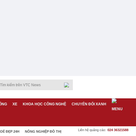
ỐNG
XE
KHOA HỌC CÔNG NGHỆ
CHUYỂN ĐỔI XANH
Liên hệ quảng cáo:
024 36321588
OẺ ĐẸP 24H
NÔNG NGHIỆP ĐÔ THỊ