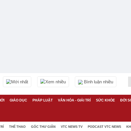
Mới nhất
Xem nhiều
Bình luận nhiều
IỚI
GIÁO DỤC
PHÁP LUẬT
VĂN HÓA - GIẢI TRÍ
SỨC KHỎE
ĐỜI S
TRÍ
THỂ THAO
GÓC THƯ GIÃN
VTC NEWS TV
PODCAST VTC NEWS
KH