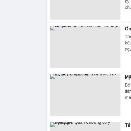
kỹ 
chu
Ôn
Tổn
kết
ngu
Mỹ
Bộ
tiê
máy
Tê