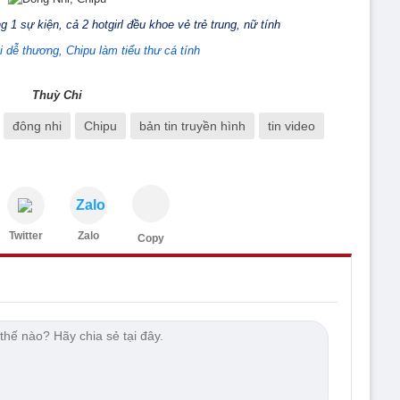
g 1 sự kiện, cả 2 hotgirl đều khoe vẻ trẻ trung, nữ tính
Thuỳ Chi
đông nhi
Chipu
bản tin truyền hình
tin video
Zalo
Twitter
Zalo
Copy