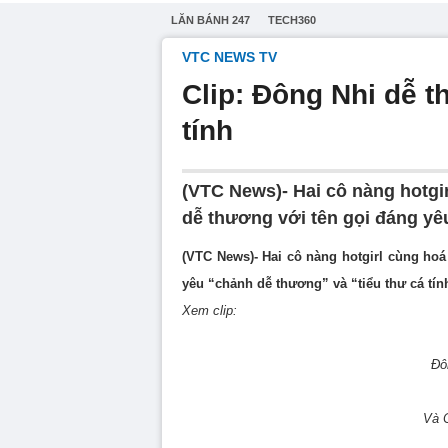
LĂN BÁNH 247
TECH360
VTC NEWS TV
Clip: Đông Nhi dễ t
tính
(VTC News)- Hai cô nàng hotgi
dễ thương với tên gọi đáng yêu
(VTC News)- Hai cô nàng hotgirl cùng ho
yêu “chảnh dễ thương” và “tiểu thư cá tín
Xem clip:
Đô
Và C