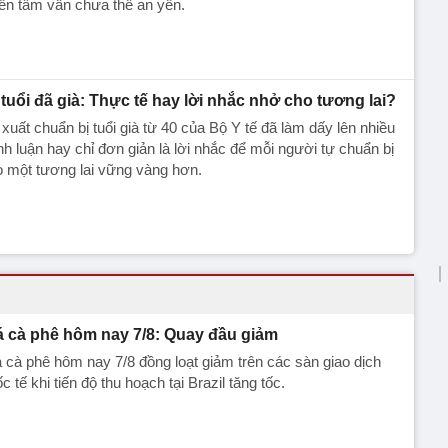
ến tâm vẫn chưa thể an yên.
 tuổi đã già: Thực tế hay lời nhắc nhở cho tương lai?
xuất chuẩn bị tuổi già từ 40 của Bộ Y tế đã làm dấy lên nhiều
nh luận hay chỉ đơn giản là lời nhắc để mỗi người tự chuẩn bị
 một tương lai vững vàng hơn.
á cà phê hôm nay 7/8: Quay đầu giảm
 cà phê hôm nay 7/8 đồng loạt giảm trên các sàn giao dịch
c tế khi tiến độ thu hoạch tại Brazil tăng tốc.