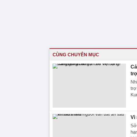
CÙNG CHUYÊN MỤC
Cả
tr
Nhi
trợ
Ku
Vì
Sở 
hạn