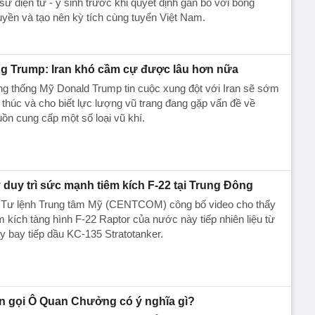
sư điện tử - y sinh trước khi quyết định gắn bó với bóng
yền và tạo nên kỳ tích cùng tuyển Việt Nam.
g Trump: Iran khó cầm cự được lâu hơn nữa
g thống Mỹ Donald Trump tin cuộc xung đột với Iran sẽ sớm
 thúc và cho biết lực lượng vũ trang đang gặp vấn đề về
ồn cung cấp một số loại vũ khí.
 duy trì sức mạnh tiêm kích F-22 tại Trung Đông
 Tư lệnh Trung tâm Mỹ (CENTCOM) công bố video cho thấy
m kích tàng hình F-22 Raptor của nước này tiếp nhiên liệu từ
 bay tiếp dầu KC-135 Stratotanker.
n gọi Ô Quan Chưởng có ý nghĩa gì?