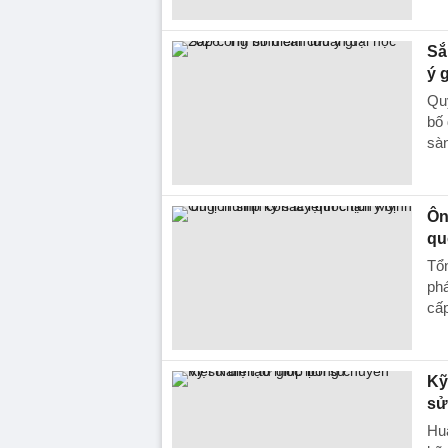
Sắ
ý 
Quy
bố 
sàn
Ôn
qu
Tổn
ph
cấp
Kỹ
sử
Hu