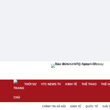
THỜI SỰ
VTC NEWS TV
KINH TẾ
THỂ THAO
THẾ G
CHÍNH TRỊ XÃ HỘI
KINH TẾ
QUỐC TẾ
GIẢI 