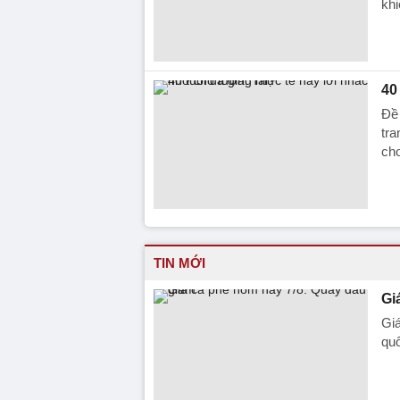
khi
40
Đề 
tra
cho
TIN MỚI
Gi
Giá
quố