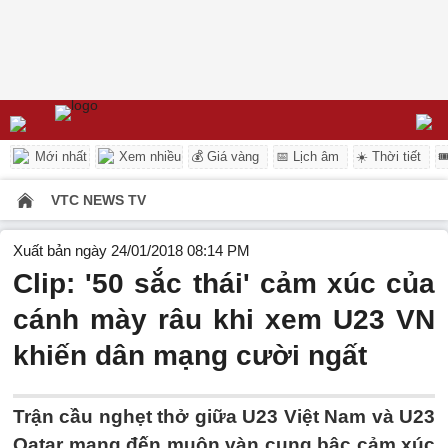
Mới nhất
Xem nhiều
💰 Giá vàng
📅 Lịch âm
☀️ Thời tiết

VTC NEWS TV
Xuất bản ngày 24/01/2018 08:14 PM
Clip: '50 sắc thái' cảm xúc của
cánh mày râu khi xem U23 VN
khiến dân mạng cười ngất
Trận cầu nghẹt thở giữa U23 Việt Nam và U23
Qatar mang đến muôn vàn cung bậc cảm xúc