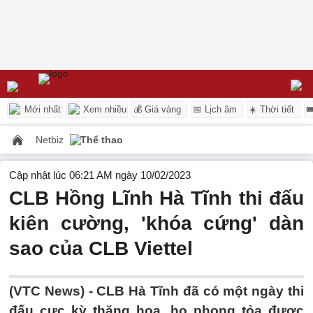
Mới nhất
Xem nhiều
💰 Giá vàng
📅 Lịch âm
☀️ Thời tiết

Netbiz
Thể thao
Cập nhật lúc 06:21 AM ngày 10/02/2023
CLB Hồng Lĩnh Hà Tĩnh thi đấu
kiên cường, 'khóa cứng' dàn
sao của CLB Viettel
(VTC News) -
CLB Hà Tĩnh đã có một ngày thi
đấu cực kỳ thăng hoa, họ phong tỏa được