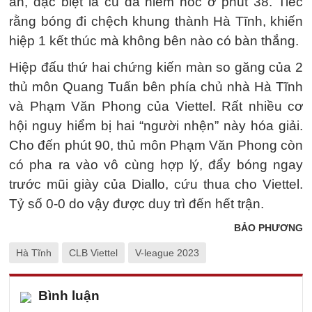
ấn, đặc biệt là cú đá hiểm hóc ở phút 38. Tiếc
rằng bóng đi chệch khung thành Hà Tĩnh, khiến
hiệp 1 kết thúc mà không bên nào có bàn thắng.
Hiệp đấu thứ hai chứng kiến màn so găng của 2
thủ môn Quang Tuấn bên phía chủ nhà Hà Tĩnh
và Phạm Văn Phong của Viettel. Rất nhiều cơ
hội nguy hiểm bị hai “người nhện” này hóa giải.
Cho đến phút 90, thủ môn Phạm Văn Phong còn
có pha ra vào vô cùng hợp lý, đẩy bóng ngay
trước mũi giày của Diallo, cứu thua cho Viettel.
Tỷ số 0-0 do vậy được duy trì đến hết trận.
BẢO PHƯƠNG
Hà Tĩnh
CLB Viettel
V-league 2023
Bình luận