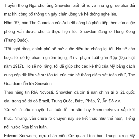
Truyền thông Nga cho rằng Snowden biết rất rõ về những gì sẽ phải đối
mặt khi công bố thông tin gây chấn động về hệ thống nghe lén.
Hôm 9/7, báo The Guardian của Anh đã công bố phần tiếp theo của cuộc
phỏng vấn được cho là thực hiện lúc Snowden đang ở Hong Kong
(Trung Quốc).
“Tôi nghĩ rằng, chính phủ sẽ mở cuộc điều tra chống lại tôi. Họ sẽ cáo
buộc tôi có tội phạm nghiêm trọng, đã vi phạm Luật gián điệp (Đạo luật
năm 1917). Họ sẽ nói rằng, tôi đã giúp cho các kẻ thù của Mỹ bằng cách
cung cấp dữ liệu về sự tồn tại của các hệ thống giám sát toàn cầu”, The
Guardian dẫn lời Snowden.
Theo hãng tin RIA Novosti, Snowden đã xin tị nạn chính trị ở 21 quốc
gia, trong số đó có Brazil, Trung Quốc, Đức, Pháp, Ý, Ấn Độ v.v.
“Có vẻ là câu chuyện hai tuần lễ tại sân bay Sheremetyevo sắp kết
thúc. Nhưng, vẫn chưa rõ chuyện này sẽ kết thúc như thế nào”, Tiếng
nói nước Nga bình luận.
Edward Snowden, cựu nhân viên Cơ quan Tình báo Trung ương Mỹ