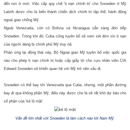
đến nơi ở mới. Việc cấp quy chế ‘tị nạn chính trị’ cho Snowden ở Mỹ
Latinh được cho là biến thành chiến dịch chính trị tập thể, hành động
ngoại giao chống Mỹ.
Ngoài Venezuela, còn có Bolivia và Nicaragua sẵn sàng đón tiếp
Snowden. Trong khi đó, Cuba cũng tuyên bố sẽ xem xét đơn xin tị nạn
của người đang bị chính phủ Mỹ truy nã.
Phản ứng lại động thái này,
Bộ Ngoại giao Mỹ tuyên bố việc quốc gia
nào cho phép tị nạn chính trị hoặc cấp giấy tờ cho cựu nhân viên CIA
Edward Snowden sẽ khiến quan hệ với Mỹ trở nên xấu đi.
Snowden có thể bay tới Venezuela qua Cuba, nhưng, một phần đường
bay đi qua không phận Mỹ, điều này được cho là sẽ rất khó dự báo cho
số phận của ‘kẻ lộ mật’.
Vấn đề lớn nhất với Snowden là làm cách nào tới Nam Mỹ