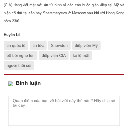
(CIA) đang đối mặt với án tử hình vì các cáo buộc gián điệp tại Mỹ và
hiện cố thủ tại sân bay Sheremetyevo ở Moscow sau khi rời Hong Kong
hôm 23/6.
Huyền Lê
tin quốc tế
tin tức
Snowden
điệp viên Mỹ
bê bối nghe lén
điệp viên CIA
kẻ lộ mật
người thổi còi
Bình luận