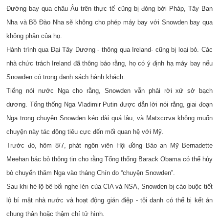
Đường bay qua châu Âu trên thực tế cũng bị đóng bởi Pháp, Tây Ban
Nha và Bồ Đào Nha sẽ không cho phép máy bay với Snowden bay qua
không phận của họ.
Hành trình qua Đại Tây Dương - thông qua Ireland- cũng bị loại bỏ. Các
nhà chức trách Ireland đã thông báo rằng, họ có ý định hạ máy bay nếu
Snowden có trong danh sách hành khách.
Tiếng nói nước Nga cho rằng, Snowden vẫn phải rời xứ sở bạch
dương. Tổng thống Nga Vladimir Putin được dẫn lời nói rằng, giai đoạn
Nga trong chuyện Snowden kéo dài quá lâu, và Matxcơva không muốn
chuyện này tác động tiêu cực đến mối quan hệ với Mỹ.
Trước đó, hôm 8/7, phát ngôn viên Hội đồng Bảo an Mỹ Bernadette
Meehan bác bỏ thông tin cho rằng Tổng thống Barack Obama có thể hủy
bỏ chuyến thăm Nga vào tháng Chín do “chuyện Snowden”.
Sau khi hé lộ bê bối nghe lén của CIA và NSA, Snowden bị cáo buộc tiết
lộ bí mật nhà nước và hoạt động gián điệp - tội danh có thể bị kết án
chung thân hoặc thậm chí tử hình.