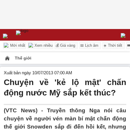
Mới nhất
Xem nhiều
💰 Giá vàng
📅 Lịch âm
☀️ Thời tiết

Thế giới
Xuất bản ngày 10/07/2013 07:00 AM
Chuyện về 'kẻ lộ mật' chấn
động nước Mỹ sắp kết thúc?
(VTC News) - Truyền thông Nga nói câu
chuyện về người vén màn bí mật chấn động
thế giới Snowden sắp đi đến hồi kết, nhưng